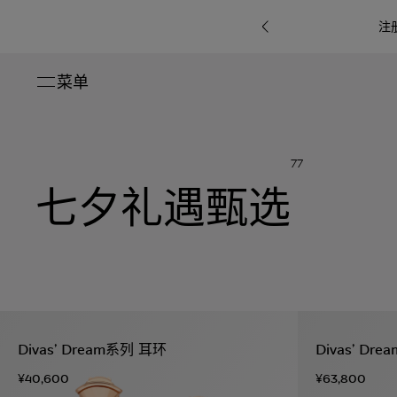
注
菜单
关闭
系列
77
Octo
i
七
七夕礼遇甄选
B.zero1系
Serpenti
系列
Pour
ti系
i
夕
ée
列
Baia系列
Homme男
礼
r系
物
士
指
南
高
级
珠
Bvlgari
宝
Bvlgari
Bvlgari
珠
RI
Bvlgari系
宝
Omnia香
Serpenti
系列
Divas’ Dream系列 耳环
Divas’ Dr
腕
列
列
水
Cuore系
ium
系列
表
¥40,600
¥63,800
列
包