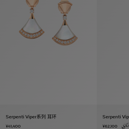
袋
与
配
饰
香
Bvlgari
水
ALLEGRA
Divas'
礼
Eternal系
Serpenti
宝格丽
Dream
ine
s
系列
物
列
Cabochon
系列
系列
走进BVLGARI宝格丽
环
联
境
系
Bvlgari
宝腕
社
我
系
系
Serpenti
i
Cabochon
会
们
Reverse
af
系列
治
服
系列
理
务
招
门
贤
店
纳
信
士
息
酒
Serpenti Viper系列 耳环
Serpenti 
店
r
其他珠宝
及
¥41,400
¥62,100
度
Bvlgari
系列