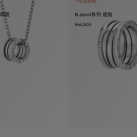
个性化定制
列 项链
B.zero1系列 戒指
¥44,300