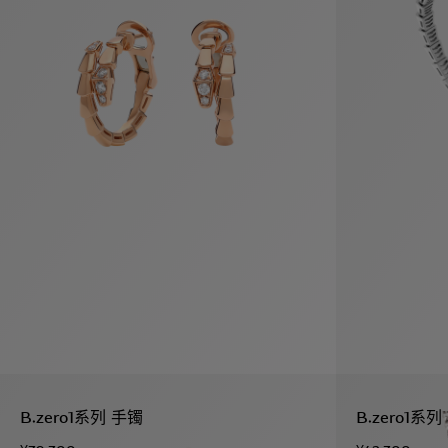
假
Bvlgari系
系列
村
列
B.zero1系列 手镯
B.zero1系