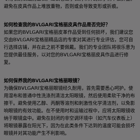
避免在皮具作品上堆放重物，否则或会导致变形或折痕。
如何检查我的BVLGARI宝格丽皮具作品是否完好？
如果您的BVLGARI宝格丽皮革作品受到任何损坏，我们建议您
交由BVLGARI宝格丽精品店的专家对其进行专业评估，您可自
行选择店铺，并在此之前不要佩戴。我们的专业团队将很乐意为
您提供最佳服务，以对您的BVLGARI宝格丽皮具作品进行修
复。
如何保养我的BVLGARI宝格丽眼镜？
为确保BVLGARI宝格丽眼镜经久耐用，首先需要悉心呵护。使
用湿布和普通中性洗涤剂清洁太阳眼镜，然后使用柔软干净的布
擦干。避免使用乙醇、丙酮等溶剂和刺激性化学清洁剂，以免影
响眼镜的有效功能。在不使用时和运输过程中，应将太阳眼镜收
纳于眼镜盒中。避免在封闭的非空调环境中（如汽车仪表板上）
将眼镜暴露在阳光下，因为在此类条件下达到的温度可能会损坏
眼镜并对其功能产生不利影响。
系列