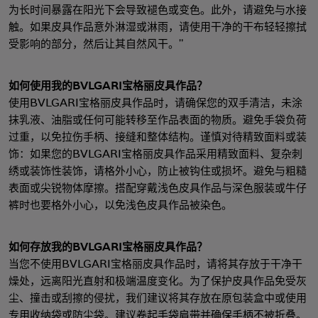
为长时间暴露在阳光下会导致褪色或变色。此外，请避免与水接
触。如果皮具作品意外淋湿或淋雨，请使用干净的干布轻轻擦拭
受影响的部分，然后让其自然风干。"
如何使用我的BVLGARI宝格丽皮具作品？
使用BVLGARI宝格丽皮具作品时，请确保您的双手清洁，未涂
抹乳液、油脂或任何可能转移至作品表面的物质。避免手袋负荷
过重，以免拉伤手柄、接缝和整体结构。谨慎对待精致面料或装
饰：如果您的BVLGARI宝格丽皮具作品采用精致面料、复杂刺
绣或装饰性装饰，请格外小心，防止被钩住或损坏。避免与粗糙
表面或尖锐物体摩擦。搭配穿戴浅色皮具作品与深色服装或牛仔
裤时也要格外小心，以免浅色皮具作品被染色。
如何存放我的BVLGARI宝格丽皮具作品？
当您不使用BVLGARI宝格丽皮具作品时，请将其存放于干净干
燥处，远离阳光直射和极端温度变化。为了保护皮具作品免受灰
尘、撞击或刮擦的侵扰，我们建议将其存放在原包装盒中或使用
专用收纳袋或防尘袋。建议卷起手袋肩带并确保手柄不被折叠。