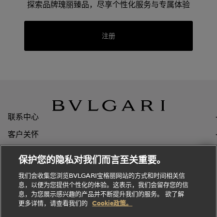
览
浏
制
探索品牌瑰丽臻品，尽享个性化服务与专属体验
香
全
览
线
水
部
全
上
礼
Bvlgari
注册
物
部
专
Bvlgari
BVLGARI
Bvlgari
Omnia香
系列
宝格丽
享
Man系列
水
Aluminium
送
腕表
走进BVLGARI宝格丽
给
她
Serpenti
B.zero1系
环
联
系列
的
列
Serpenti
Serpenti
境
系
礼
Baia系列
Forever系
社
我
联系中心
物
列
Bvlgari
ALLEGRA
会
们
Divas'
Le
送
宝格丽
客户关怀
Dream
Lvcea系列
治
服
Gemme
给
系列
理
务
系列
关于Bvlgari宝格丽
他
招
门
保护您的隐私对我们而言至关重要。
Divas'
Bvlgari
的
贤
店
隐私政策和法律声明
Dream
Bvlgari系
我们会收集您浏览BVLGARI宝格丽网站的方式和时间相关信
系列
礼
纳
信
列
息，以便为您提供个性化的体验。这表示，我们会留存您的信
Serpenti
Divas'
士
息
物
息，为您展示感兴趣的产品并不断提升我们的服务。 欲了解
Cuore系
Dream系
酒
新
更多详情，请查看我们的
Cookie政策。
列
列
店
高级珠宝腕
婚
Goldea系
国家/地区*: 中国大陆
语言: 简体中文