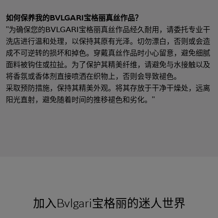
如何保养我的BVLGARI宝格丽真丝作品？
七
"为确保您的BVLGARI宝格丽真丝作品经久耐用，请委托专业干
夕
项
女
包
女
新
洗店进行温和处理，以保持其原有光泽。切勿漂白，否则或会造
礼
链
士
袋
士
品
成不可逆转的损坏和掉色。穿戴真丝作品时小心留意，避免细腻
物
戒
男
皮
男
上
面料被钩住或拉扯。为了保护其精美纤维，请避免与水接触以及
指
指
士
夹
士
市
南
将香氛或香体剂直接喷洒在织物上，否则会导致褪色。
耳
浏
和
浏
入
高
采取预防措施，保持其精美外观。将其存放于干净干燥处，远离
环
览
小
览
门
级
阳光直射，避免随着时间的推移褪色和劣化。"
手
全
皮
全
精
珠
镯
部
具
部
选
宝
珠
订
织
心
宝
婚
品
选
腕
戒
眼
好
表
指
镜
礼
包
Octo系
和
其
个
Eau
Pour
列
Serpenti系
袋
婚
他
性
Parfumée
Homme男
列
与
系列
士
戒
配
化
加入Bvlgari宝格丽的迷人世界
配
浏
件
定
饰