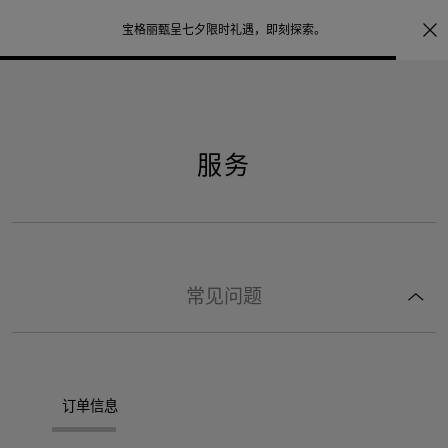
照片打印服务
点
宝格丽甄呈七夕限时礼遇，
即刻探索
。
服务
常见问题
订单信息