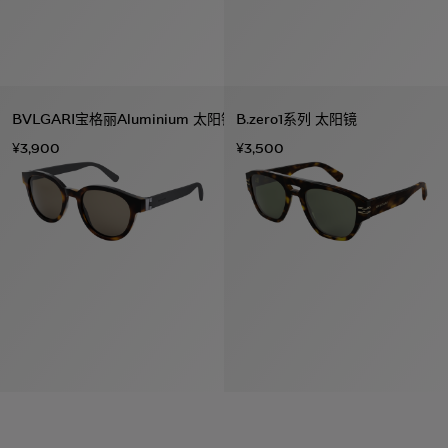
BVLGARI宝格丽Aluminium 太阳镜
B.zero1系列 太阳镜
¥3,900
¥3,500
系列
七
夕
项
女
包
女
新
礼
链
士
袋
士
品
物
戒
男
皮
男
上
指
指
士
夹
士
市
南
耳
浏
和
浏
入
高