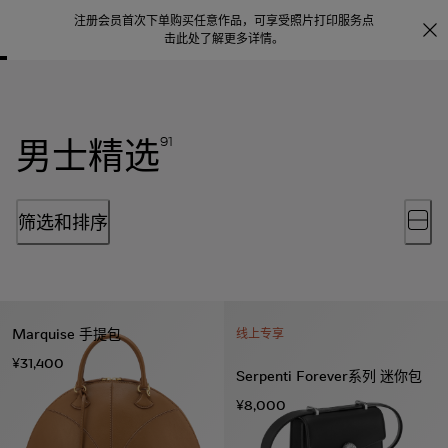
注册会员首次下单购买任意作品，可享受照片打印服务
点
探索
。
击此处了解更多详情
。
男士精选
91
筛选和排序
Marquise 手提包
线上专享
¥31,400
Serpenti Forever系列 迷你包
¥8,000