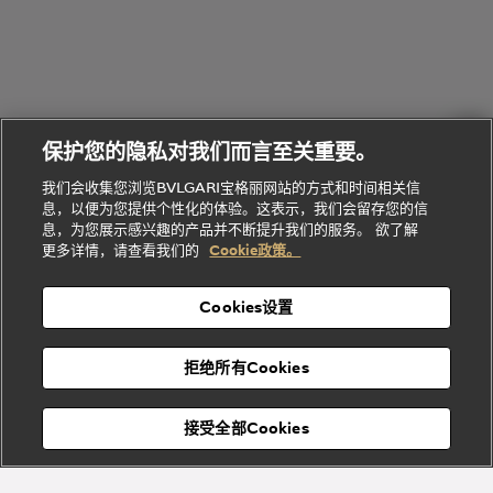
环
联
系列
的
列
Serpenti
Serpenti
境
系
礼
Baia系列
Forever系
社
我
物
列
Bvlgari
ALLEGRA
会
们
Divas'
Le
送
宝格丽
Dream
Lvcea系列
治
服
Gemme
给
系列
理
务
系列
他
招
门
保护您的隐私对我们而言至关重要。
Divas'
Bvlgari
的
贤
店
Dream
Bvlgari系
我们会收集您浏览BVLGARI宝格丽网站的方式和时间相关信
系列
礼
纳
信
列
息，以便为您提供个性化的体验。这表示，我们会留存您的信
Serpenti
Divas'
士
息
物
息，为您展示感兴趣的产品并不断提升我们的服务。 欲了解
Cuore系
Dream系
酒
新
更多详情，请查看我们的
Cookie政策。
列
列
店
高级珠宝腕
婚
Goldea系
表
及
列
礼
Cookies设置
度
物
假
Bvlgari
Bvlgari
宝格丽
村
拒绝所有Cookies
Eternal系
Tubogas
列
系列
Serpenti
Serpentine
接受全部Cookies
Cabochon
菜单
系列
系列
关闭