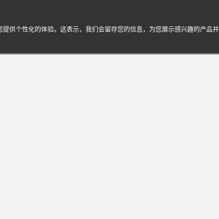
为您提供个性化的体验。这表示，我们会留存您的信息，为您展示感兴趣的产品
ri宝格丽的迷人世界
享个性化服务与专属体验