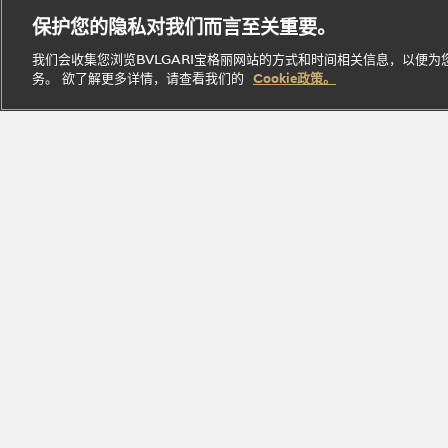
B.zero1
腕表
经典作
Parfumée
定
保护您的隐私对我们而言至关重要。
系列
系列
品
系列
制
我们会收集您浏览BVLGARI宝格丽网站的方式和时间相关信息，以便
务。 欲了解更多详情，请查看我们的
Cookie政策。
探索此系
探索此
探索此系
立即
探索此系列
列
系列
列
探索
加入Bvlga
探索品牌瑰丽臻品，尽