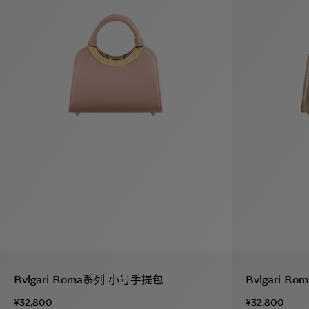
袋
与
配
饰
香
Bvlgari
水
ALLEGRA
Divas'
礼
Eternal系
Serpenti
宝格丽
Dream
ine
s
系列
物
列
Cabochon
系列
系列
走进BVLGARI宝格丽
环
联
境
系
Bvlgari
宝腕
社
我
系
系
Serpenti
i
Cabochon
会
们
Reverse
af
系列
治
服
系列
理
务
招
门
贤
店
纳
信
士
息
酒
Bvlgari Roma系列 小号手提包
Bvlgari 
店
r
其他珠宝
及
¥32,800
¥32,800
度
Bvlgari
系列