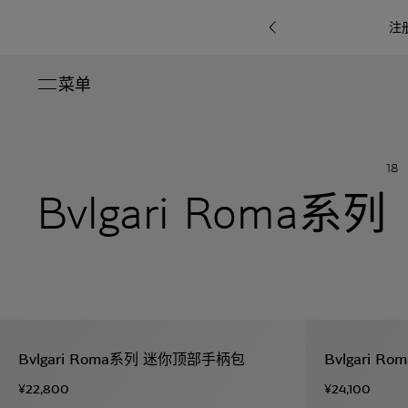
注
菜单
关闭
系列
18
Octo
i
七
Bvlgari Roma系列
B.zero1系
Serpenti
系列
Pour
ti系
i
夕
ée
列
Baia系列
Homme男
礼
r系
物
士
指
南
高
级
珠
Bvlgari
宝
Bvlgari
Bvlgari
珠
RI
Bvlgari系
宝
Omnia香
Serpenti
系列
Bvlgari Roma系列 迷你顶部手柄包
Bvlgari 
腕
列
列
水
Cuore系
ium
系列
表
¥22,800
¥24,100
列
包