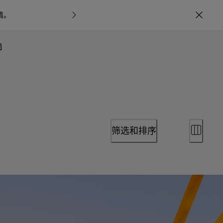
情
。
宝格丽甄呈七
筛选和排序