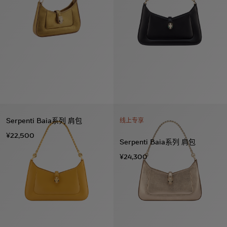
Serpenti Baia系列 肩包
线上专享
¥22,500
Serpenti Baia系列 肩包
系列
¥24,300
七
夕
项
女
包
女
新
礼
链
士
袋
士
品
物
戒
男
皮
男
上
指