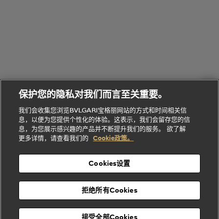
腕表
走进BVLGARI宝格丽
给
她
Serpenti
B.zero1系
环
联
系列
的
列
Serpenti
Serpenti
境
系
礼
Baia系列
Forever系
社
我
物
列
Bvlgari
ALLEGRA
会
们
Divas'
Le
送
宝格丽
Dream
Lvcea系列
治
服
Gemme
给
系列
理
务
系列
他
招
门
保护您的隐私对我们而言至关重要。
Divas'
Bvlgari
的
贤
店
Dream
Bvlgari系
我们会收集您浏览BVLGARI宝格丽网站的方式和时间相关信
系列
礼
纳
信
列
息，以便为您提供个性化的体验。这表示，我们会留存您的信
Serpenti
Divas'
士
息
物
息，为您展示感兴趣的产品并不断提升我们的服务。 欲了解
Cuore系
Dream系
酒
新
更多详情，请查看我们的
Cookie政策。
列
列
店
高级珠宝腕
婚
Goldea系
表
及
列
礼
Cookies设置
度
物
假
Bvlgari
Bvlgari
宝格丽
村
拒绝所有Cookies
Eternal系
Tubogas
列
系列
Serpenti
Serpentine
接受全部Cookies
Cabochon