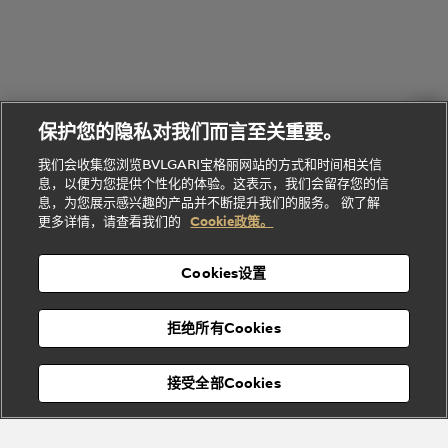
的
列
Serpenti
Serpenti
境
系
礼
Baia系列
Forever系
社
我
物
列
Bvlgari
ALLEGRA
会
们
Divas'
Le
送
宝格丽
Dream
Lvcea系列
治
服
Gemme
给
系列
理
务
系列
他
招
门
保护您的隐私对我们而言至关重要。
Divas'
Bvlgari
的
贤
店
Dream
Bvlgari系
我们会收集您浏览BVLGARI宝格丽网站的方式和时间相关信
系列
礼
纳
信
列
息，以便为您提供个性化的体验。这表示，我们会留存您的信
Serpenti
Divas'
士
息
物
息，为您展示感兴趣的产品并不断提升我们的服务。 欲了解
Cuore系
Dream系
酒
新
更多详情，请查看我们的
Cookie政策。
列
列
店
高级珠宝腕
婚
Goldea系
表
及
列
礼
Cookies设置
度
物
假
Bvlgari
Bvlgari
宝格丽
村
拒绝所有Cookies
Eternal系
Tubogas
列
系列
Serpenti
Serpentine
接受全部Cookies
Cabochon
菜单
系列
系列
关闭