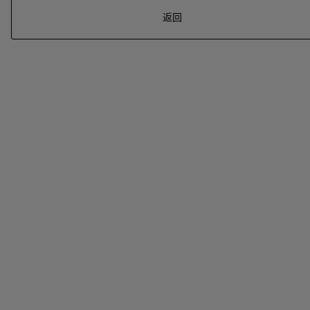
返回
系列
七
夕
项
女
包
女
新
礼
链
士
袋
士
品
物
戒
男
皮
男
上
指
指
士
夹
士
市
南
耳
浏
和
浏
入
高
环
览
小
览
门