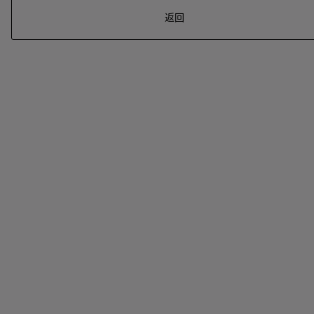
返回
系列
七
夕
项
女
包
女
新
礼
链
士
袋
士
品
物
戒
男
皮
男
上
指
指
士
夹
士
市
南
耳
浏
和
浏
入
高
环
览
小
览
门