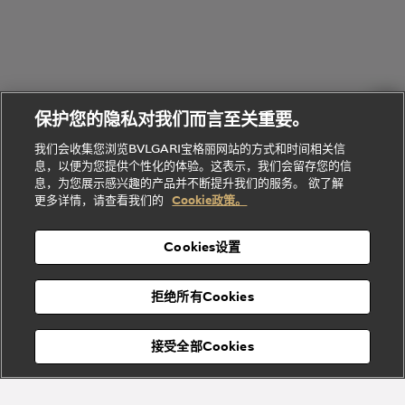
的
列
Serpenti
Serpenti
境
系
礼
Baia系列
Forever系
社
我
物
列
Bvlgari
ALLEGRA
会
们
Divas'
Le
送
宝格丽
Dream
Lvcea系列
治
服
Gemme
给
系列
理
务
系列
他
招
门
保护您的隐私对我们而言至关重要。
Divas'
Bvlgari
的
贤
店
Dream
Bvlgari系
我们会收集您浏览BVLGARI宝格丽网站的方式和时间相关信
系列
礼
纳
信
列
息，以便为您提供个性化的体验。这表示，我们会留存您的信
Serpenti
Divas'
士
息
物
息，为您展示感兴趣的产品并不断提升我们的服务。 欲了解
Cuore系
Dream系
酒
新
更多详情，请查看我们的
Cookie政策。
列
列
店
高级珠宝腕
婚
Goldea系
表
及
列
礼
Cookies设置
度
物
假
Bvlgari
Bvlgari
宝格丽
村
拒绝所有Cookies
Eternal系
Tubogas
列
系列
Serpenti
Serpentine
接受全部Cookies
Cabochon
菜单
系列
系列
关闭