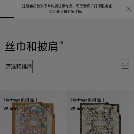
注册会员首次下单购买任意作品，可享受照片打印服务
点
探索
。
击此处了解更多详情
。
丝巾和披肩
79
筛选和排序
Heritage系列 围巾
Heritage系列 围巾
¥5,400
¥5,400