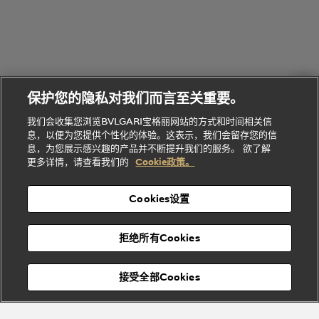
环
联
系列
的
列
Serpenti
Serpenti
境
系
礼
Baia系列
Forever系
社
我
物
列
Bvlgari
ALLEGRA
会
们
Divas'
Le
送
宝格丽
Dream
Lvcea系列
治
服
Gemme
给
系列
理
务
系列
他
招
门
保护您的隐私对我们而言至关重要。
Divas'
Bvlgari
的
贤
店
Dream
Bvlgari系
我们会收集您浏览BVLGARI宝格丽网站的方式和时间相关信
系列
礼
纳
信
列
息，以便为您提供个性化的体验。这表示，我们会留存您的信
Serpenti
Divas'
士
息
物
息，为您展示感兴趣的产品并不断提升我们的服务。 欲了解
Cuore系
Dream系
酒
新
更多详情，请查看我们的
Cookie政策。
列
列
店
高级珠宝腕
婚
Goldea系
表
及
列
礼
Cookies设置
度
物
假
Bvlgari
Bvlgari
宝格丽
村
拒绝所有Cookies
Eternal系
Tubogas
列
系列
Serpenti
Serpentine
接受全部Cookies
Cabochon
菜单
系列
系列
关闭