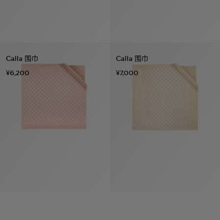
Calla 围巾
Calla 围巾
¥6,200
¥7,000
系列
七
夕
项
女
包
女
新
礼
链
士
袋
士
品
物
戒
男
皮
男
上
指
指
士
夹
士
市
南
耳
浏
和
浏
入
高