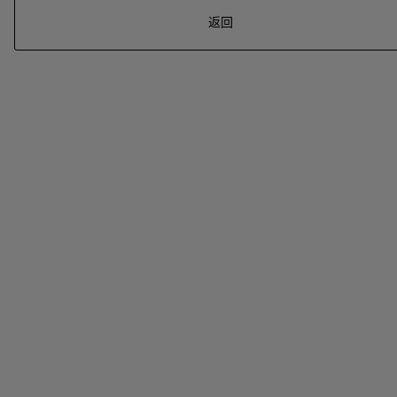
返回
系列
七
夕
项
女
包
女
新
礼
链
士
袋
士
品
物
戒
男
皮
男
上
指
指
士
夹
士
市
南
耳
浏
和
浏
入
高
环
览
小
览
门