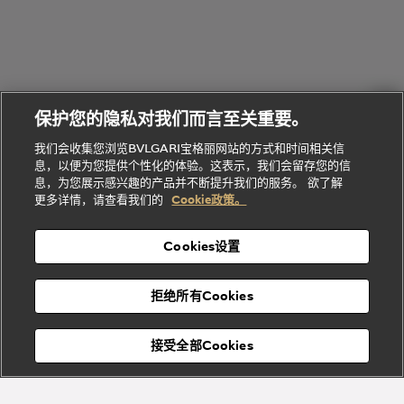
的
列
Serpenti
Serpenti
境
系
礼
Baia系列
Forever系
社
我
物
列
Bvlgari
ALLEGRA
会
们
Divas'
Le
送
宝格丽
Dream
Lvcea系列
治
服
Gemme
给
系列
理
务
系列
他
招
门
保护您的隐私对我们而言至关重要。
Divas'
Bvlgari
的
贤
店
Dream
Bvlgari系
我们会收集您浏览BVLGARI宝格丽网站的方式和时间相关信
系列
礼
纳
信
列
息，以便为您提供个性化的体验。这表示，我们会留存您的信
Serpenti
Divas'
士
息
物
息，为您展示感兴趣的产品并不断提升我们的服务。 欲了解
Cuore系
Dream系
酒
新
更多详情，请查看我们的
Cookie政策。
列
列
店
高级珠宝腕
婚
Goldea系
表
及
列
礼
Cookies设置
度
物
假
Bvlgari
Bvlgari
宝格丽
村
拒绝所有Cookies
Eternal系
Tubogas
列
系列
Serpenti
Serpentine
接受全部Cookies
Cabochon
菜单
系列
系列
关闭