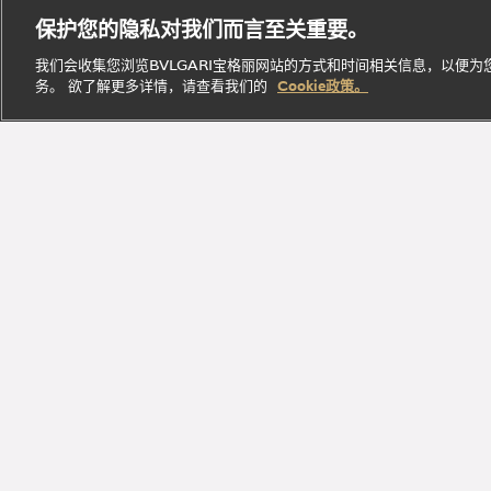
B.zero1
腕表
经典作
Parfumée
定
保护您的隐私对我们而言至关重要。
系列
系列
品
系列
制
我们会收集您浏览BVLGARI宝格丽网站的方式和时间相关信息，以便
务。 欲了解更多详情，请查看我们的
Cookie政策。
探索此系
探索此
探索此系
立即
探索此系列
列
系列
列
探索
加入Bvlga
探索品牌瑰丽臻品，尽