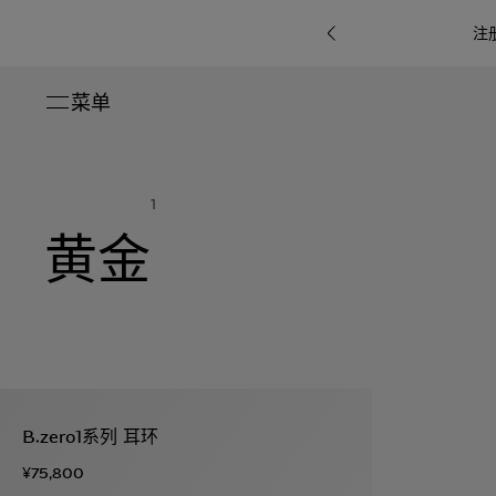
注
菜单
关闭
系列
1
Octo
i
七
黄金
B.zero1系
Serpenti
系列
Pour
ti系
i
夕
ée
列
Baia系列
Homme男
礼
r系
物
士
指
南
高
级
珠
Bvlgari
宝
Bvlgari
Bvlgari
珠
RI
Bvlgari系
宝
Omnia香
Serpenti
系列
B.zero1系列 耳环
腕
列
列
水
Cuore系
ium
系列
表
¥75,800
列
包