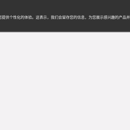
为您提供个性化的体验。这表示，我们会留存您的信息，为您展示感兴趣的产品
ri宝格丽的迷人世界
享个性化服务与专属体验