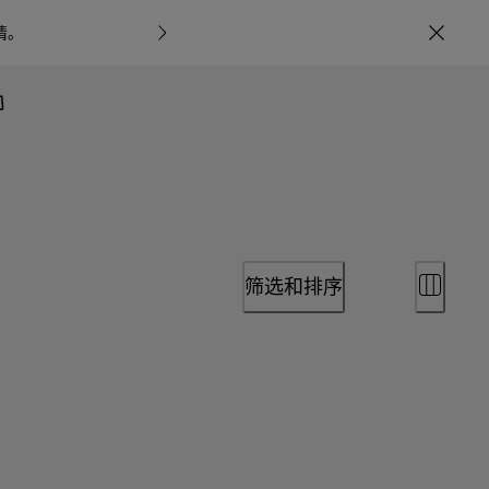
情
。
宝格丽甄呈七
筛选和排序