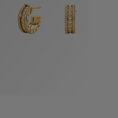
袋
与
配
饰
香
Bvlgari
水
ALLEGRA
Divas'
礼
Eternal系
Serpenti
宝格丽
Dream
ine
s
系列
物
列
Cabochon
系列
系列
走进BVLGARI宝格丽
环
联
境
系
Bvlgari
宝腕
社
我
系
系
Serpenti
i
Cabochon
会
们
Reverse
af
系列
治
服
系列
理
务
招
门
贤
店
纳
信
士
息
酒
店
r
其他珠宝
及
度
Bvlgari
系列