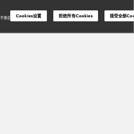
Cookies设置
拒绝所有Cookies
接受全部Coo
并不断提升我们的服
宝格丽顾客服务中心
注册