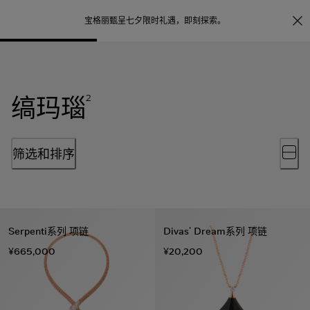
照片打印服务
点
宝格丽甄呈七夕限时礼遇，
即刻探索
。
缟玛瑙
2
筛选和排序
Serpenti系列 项链
Divas’ Dream系列 项链
¥665,000
¥20,200