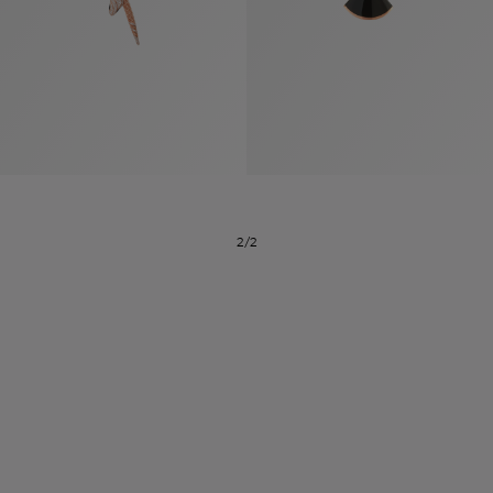
2/2
系列
七
夕
项
女
包
女
新
礼
链
士
袋
士
品
物
戒
男
皮
男
上
指
指
士
夹
士
市
南
耳
浏
和
浏
入
高
环
览
小
览
门