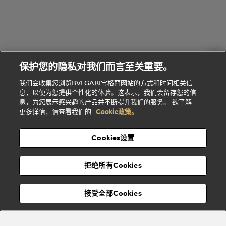
的
列
Serpenti
Serpenti
境
系
礼
Baia系列
Forever系
社
我
物
列
Bvlgari
ALLEGRA
会
们
Divas'
Le
送
宝格丽
Dream
Lvcea系列
治
服
Gemme
给
系列
理
务
系列
他
招
门
保护您的隐私对我们而言至关重要。
Divas'
Bvlgari
的
贤
店
Dream
Bvlgari系
我们会收集您浏览BVLGARI宝格丽网站的方式和时间相关信
系列
礼
纳
信
列
息，以便为您提供个性化的体验。这表示，我们会留存您的信
Serpenti
Divas'
士
息
物
息，为您展示感兴趣的产品并不断提升我们的服务。 欲了解
Cuore系
Dream系
酒
新
更多详情，请查看我们的
Cookie政策。
列
列
店
高级珠宝腕
婚
Goldea系
表
及
列
礼
Cookies设置
度
物
假
Bvlgari
Bvlgari
宝格丽
村
拒绝所有Cookies
Eternal系
Tubogas
列
系列
Serpenti
Serpentine
接受全部Cookies
Cabochon
菜单
系列
系列
关闭