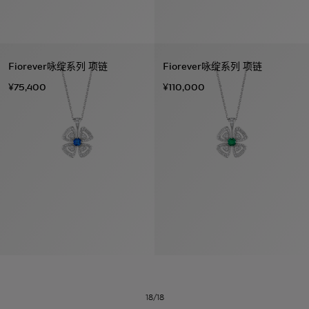
Fiorever咏绽系列 项链
Fiorever咏绽系列 项链
¥75,400
¥110,000
系列
七
夕
项
女
包
女
新
礼
链
士
袋
士
品
物
戒
男
皮
男
上
指
指
士
夹
士
市
南
耳
浏
和
浏
入
高
环
览
小
览
门
级
手
全
皮
全
精
珠
镯
部
具
部
选
宝
18/18
珠
订
织
心