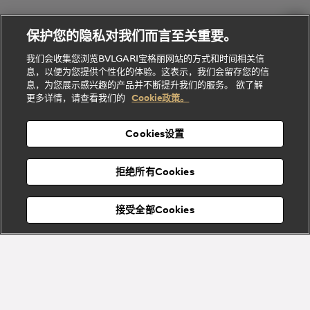
Dream
Lvcea系列
治
服
Gemme
给
系列
理
务
系列
他
招
门
保护您的隐私对我们而言至关重要。
Divas'
Bvlgari
的
贤
店
Dream
Bvlgari系
我们会收集您浏览BVLGARI宝格丽网站的方式和时间相关信
系列
礼
纳
信
列
息，以便为您提供个性化的体验。这表示，我们会留存您的信
Serpenti
Divas'
士
息
物
息，为您展示感兴趣的产品并不断提升我们的服务。 欲了解
Cuore系
Dream系
酒
新
更多详情，请查看我们的
Cookie政策。
列
列
店
高级珠宝腕
婚
Goldea系
表
及
列
礼
Cookies设置
度
物
假
Bvlgari
Bvlgari
宝格丽
村
拒绝所有Cookies
Eternal系
Tubogas
列
系列
Serpenti
Serpentine
接受全部Cookies
Cabochon
菜单
系列
系列
关闭
Bvlgari
Bvlgari
Colors
Cabochon
系列