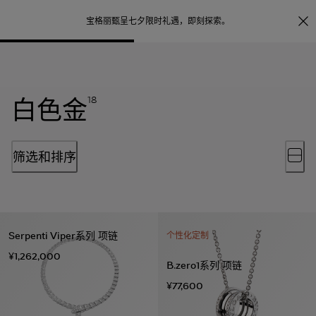
照片打印服务
点
宝格丽甄呈七夕限时礼遇，
即刻探索
。
白色金
18
筛选和排序
Serpenti Viper系列 项链
个性化定制
¥1,262,000
B.zero1系列 项链
¥77,600