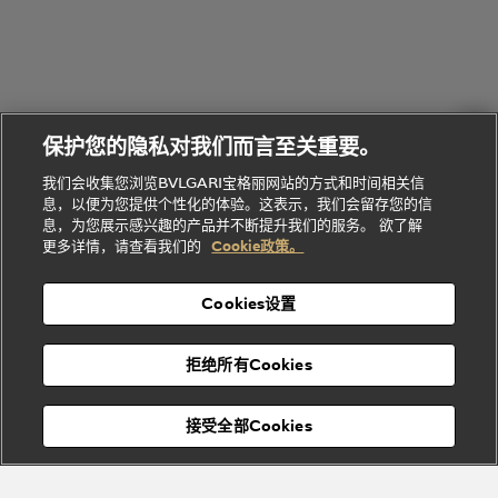
的
列
Serpenti
Serpenti
境
系
礼
Baia系列
Forever系
社
我
物
列
Bvlgari
ALLEGRA
会
们
Divas'
Le
送
宝格丽
Dream
Lvcea系列
治
服
Gemme
给
系列
理
务
系列
他
招
门
保护您的隐私对我们而言至关重要。
Divas'
Bvlgari
的
贤
店
Dream
Bvlgari系
我们会收集您浏览BVLGARI宝格丽网站的方式和时间相关信
系列
礼
纳
信
列
息，以便为您提供个性化的体验。这表示，我们会留存您的信
Serpenti
Divas'
士
息
物
息，为您展示感兴趣的产品并不断提升我们的服务。 欲了解
Cuore系
Dream系
酒
新
更多详情，请查看我们的
Cookie政策。
列
列
店
高级珠宝腕
婚
Goldea系
表
及
列
礼
Cookies设置
度
物
假
Bvlgari
Bvlgari
宝格丽
村
拒绝所有Cookies
Eternal系
Tubogas
列
系列
Serpenti
Serpentine
接受全部Cookies
Cabochon
菜单
系列
系列
关闭