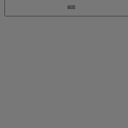
返回
系列
七
夕
项
女
包
女
新
礼
链
士
袋
士
品
物
戒
男
皮
男
上
指
指
士
夹
士
市
南
耳
浏
和
浏
入
高
环
览
小
览
门