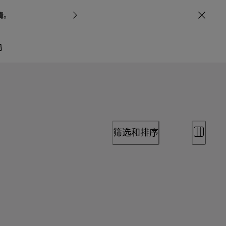
情
。
宝格丽甄呈七
筛选和排序