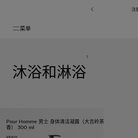
注
菜单
关闭
系列
1
Octo
i
七
沐浴和淋浴
B.zero1系
Serpenti
系列
Pour
ti系
i
夕
ée
列
Baia系列
Homme男
礼
r系
物
士
指
南
高
级
珠
Bvlgari
宝
Bvlgari
Bvlgari
珠
RI
Bvlgari系
宝
Omnia香
Serpenti
系列
Pour Homme 男士 身体清洁凝露（大吉岭茶
腕
列
列
水
Cuore系
香） 300 ml
ium
系列
表
列
包
¥550