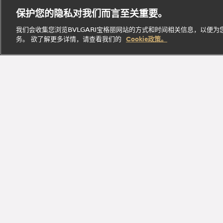
B.zero1
腕表
经典作
Parfumée
定
保护您的隐私对我们而言至关重要。
系列
系列
品
系列
制
我们会收集您浏览BVLGARI宝格丽网站的方式和时间相关信息，以便
务。 欲了解更多详情，请查看我们的
Cookie政策。
探索此系
探索此
探索此系
立即
探索此系列
列
系列
列
探索
加入Bvlga
探索品牌瑰丽臻品，尽