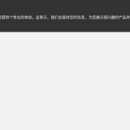
为您提供个性化的体验。这表示，我们会留存您的信息，为您展示感兴趣的产品
ri宝格丽的迷人世界
享个性化服务与专属体验