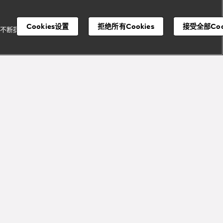
Cookies设置
拒绝所有Cookies
接受全部Coo
并不断提升我们的服
宝格丽顾客服务中心
注册