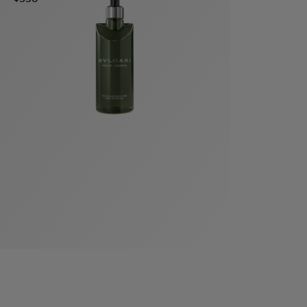
袋
与
配
饰
香
Bvlgari
水
ALLEGRA
Divas'
礼
Eternal系
Serpenti
宝格丽
Dream
ine
s
系列
物
列
Cabochon
系列
系列
走进BVLGARI宝格丽
环
联
境
系
Bvlgari
宝腕
社
我
系
系
Serpenti
i
Cabochon
会
们
Reverse
af
系列
治
服
系列
理
务
招
门
贤
店
纳
信
士
息
酒
店
r
其他珠宝
及
度
Bvlgari
系列