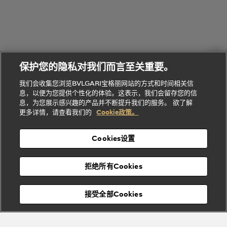
的
列
Serpenti
Serpenti
境
系
礼
Baia系列
Forever系
社
我
物
列
Bvlgari
ALLEGRA
会
们
Divas'
Le
送
宝格丽
Dream
Lvcea系列
治
服
Gemme
给
系列
理
务
系列
他
招
门
保护您的隐私对我们而言至关重要。
Divas'
Bvlgari
的
贤
店
Dream
Bvlgari系
我们会收集您浏览BVLGARI宝格丽网站的方式和时间相关信
系列
礼
纳
信
列
息，以便为您提供个性化的体验。这表示，我们会留存您的信
Serpenti
Divas'
士
息
物
息，为您展示感兴趣的产品并不断提升我们的服务。 欲了解
Cuore系
Dream系
酒
新
更多详情，请查看我们的
Cookie政策。
列
列
店
高级珠宝腕
婚
Goldea系
表
及
列
礼
Cookies设置
度
物
假
Bvlgari
Bvlgari
宝格丽
村
拒绝所有Cookies
Eternal系
Tubogas
列
系列
Serpenti
Serpentine
接受全部Cookies
Cabochon
菜单
系列
系列
关闭