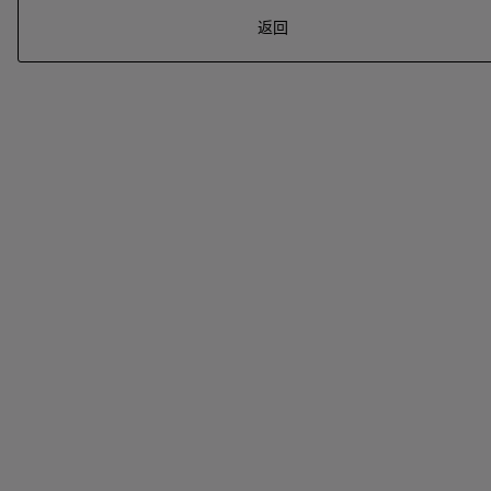
返回
系列
七
夕
项
女
包
女
新
礼
链
士
袋
士
品
物
戒
男
皮
男
上
指
指
士
夹
士
市
南
耳
浏
和
浏
入
高
环
览
小
览
门