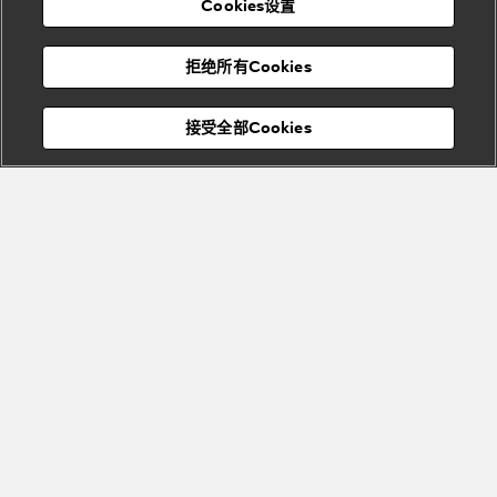
Cookies设置
度
物
假
Bvlgari
Bvlgari
宝格丽
村
拒绝所有Cookies
Eternal系
Tubogas
列
系列
Serpenti
Serpentine
接受全部Cookies
Cabochon
菜单
系列
系列
关闭
Bvlgari
Bvlgari
Colors
Cabochon
系列
系列
Serpenti
Serpenti
宝格丽顾客服务中心
Reverse
Sugerloaf
系列
系列
加入Bvlgari宝格丽的迷人世界
Fiorever
其他珠宝
探索品牌瑰丽臻品，尽享个性化服务与专属体验
系列
系列