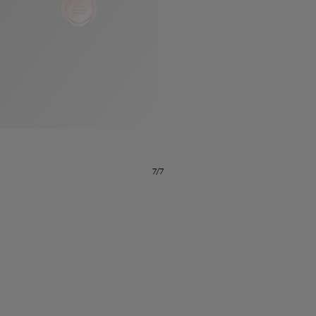
七
夕
项
女
包
女
新
礼
链
士
袋
士
品
物
戒
男
皮
男
上
指
指
士
夹
士
市
南
耳
浏
和
浏
入
高
环
览
小
览
门
级
手
全
皮
全
精
珠
镯
部
具
部
选
宝
7/7
珠
订
织
心
宝
婚
品
选
腕
戒
眼
好
表
指
镜
礼
包
Octo系
和
其
个
Eau
Pour
列
Serpenti系
袋
婚
他
性
Parfumée
Homme男
列
与
系列
士
戒
配
化
配
浏
件
定
饰
览
浏
制
香