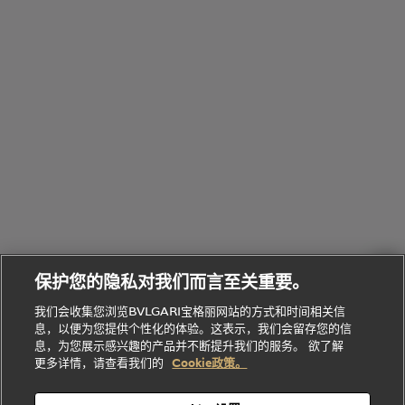
全
览
线
水
部
全
上
礼
Bvlgari
物
部
专
Bvlgari
BVLGARI
Bvlgari
Omnia香
系列
宝格丽
享
Man系列
水
Aluminium
送
腕表
走进BVLGARI宝格丽
给
她
Serpenti
B.zero1系
环
联
系列
的
列
Serpenti
Serpenti
境
系
礼
Baia系列
Forever系
社
我
物
列
Bvlgari
ALLEGRA
会
们
Divas'
Le
送
宝格丽
Dream
Lvcea系列
治
服
Gemme
给
系列
理
务
系列
他
招
门
保护您的隐私对我们而言至关重要。
Divas'
Bvlgari
的
贤
店
Dream
Bvlgari系
我们会收集您浏览BVLGARI宝格丽网站的方式和时间相关信
系列
礼
纳
信
列
息，以便为您提供个性化的体验。这表示，我们会留存您的信
Serpenti
Divas'
士
息
物
息，为您展示感兴趣的产品并不断提升我们的服务。 欲了解
Cuore系
Dream系
酒
新
更多详情，请查看我们的
Cookie政策。
列
列
店
高级珠宝腕
婚
Goldea系
表
及
列
礼