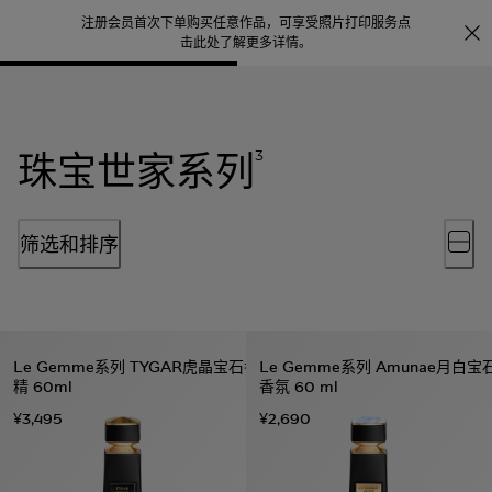
注册会员首次下单购买任意作品，可享受照片打印服务
点
探索
。
击此处了解更多详情
。
珠宝世家系列
3
筛选和排序
Le Gemme系列 TYGAR虎晶宝石香
Le Gemme系列 Amunae月白宝
精 60ml
香氛 60 ml
¥3,495
¥2,690