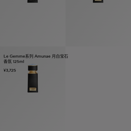
Le Gemme系列 Amunae 月白宝石
香氛 125ml
¥3,725
系列
七
夕
项
女
包
女
新
礼
链
士
袋
士
品
物
戒
男
皮
男
上
指
指
士
夹
士
市
南
耳
浏
和
浏
入
高