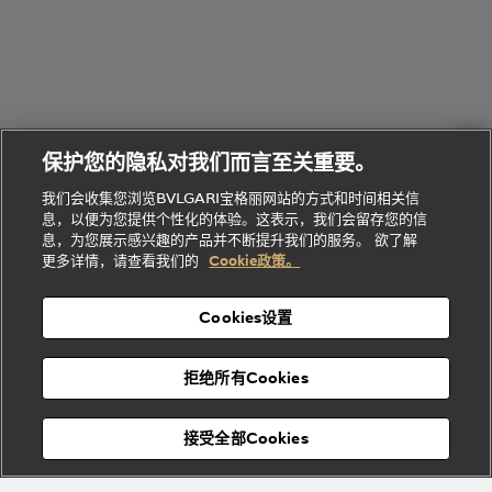
B.zero1系
环
联
系列
的
列
Serpenti
Serpenti
境
系
礼
Baia系列
Forever系
社
我
物
列
Bvlgari
ALLEGRA
会
们
Divas'
Le
送
宝格丽
Dream
Lvcea系列
治
服
Gemme
给
系列
理
务
系列
他
招
门
保护您的隐私对我们而言至关重要。
Divas'
Bvlgari
的
贤
店
Dream
Bvlgari系
我们会收集您浏览BVLGARI宝格丽网站的方式和时间相关信
系列
礼
纳
信
列
息，以便为您提供个性化的体验。这表示，我们会留存您的信
Serpenti
Divas'
士
息
物
息，为您展示感兴趣的产品并不断提升我们的服务。 欲了解
Cuore系
Dream系
酒
新
更多详情，请查看我们的
Cookie政策。
列
列
店
高级珠宝腕
婚
Goldea系
表
及
列
礼
Cookies设置
度
物
假
Bvlgari
Bvlgari
宝格丽
村
拒绝所有Cookies
Eternal系
Tubogas
列
系列
Serpenti
Serpentine
接受全部Cookies
Cabochon
菜单
系列
系列
关闭