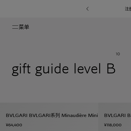
注
菜单
关闭
系列
10
Octo
i
七
gift guide level B
B.zero1系
Serpenti
系列
Pour
ti系
i
夕
ée
列
Baia系列
Homme男
礼
r系
物
士
指
南
高
级
珠
Bvlgari
宝
Bvlgari
Bvlgari
珠
RI
Bvlgari系
宝
Omnia香
Serpenti
系列
BVLGARI BVLGARI系列 Minaudière Mini
BVLGARI 
腕
列
列
水
Cuore系
ium
系列
表
¥64,400
¥118,000
列
包