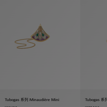
假
Bvlgari系
系列
村
列
Tubogas 系列 Minaudière Mini
Tubogas 