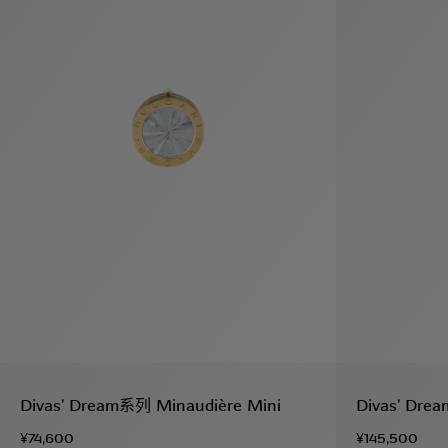
袋
与
配
饰
香
Bvlgari
水
ALLEGRA
Divas'
礼
Eternal系
Serpenti
宝格丽
Dream
ine
s
系列
物
列
Cabochon
系列
系列
走进BVLGARI宝格丽
环
联
境
系
Bvlgari
宝腕
社
我
系
系
Serpenti
i
Cabochon
会
们
Reverse
af
系列
治
服
系列
理
务
招
门
贤
店
纳
信
士
息
酒
Divas’ Dream系列 Minaudière Mini
Divas’ Dr
店
r
其他珠宝
及
¥74,600
¥145,500
度
Bvlgari
系列