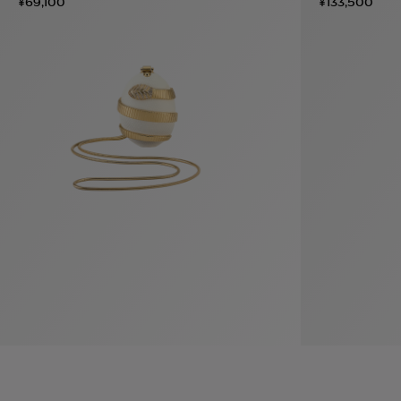
¥69,100
¥133,500