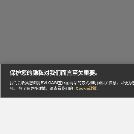
个
Bvlgari
性
Octo
宝格丽
Eau
化
B.zero1
腕表
经典作
Parfumée
定
保护您的隐私对我们而言至关重要。
系列
系列
品
系列
制
我们会收集您浏览BVLGARI宝格丽网站的方式和时间相关信息，以便
务。 欲了解更多详情，请查看我们的
Cookie政策。
探索此系
探索此
探索此系
立即
探索此系列
列
系列
列
探索