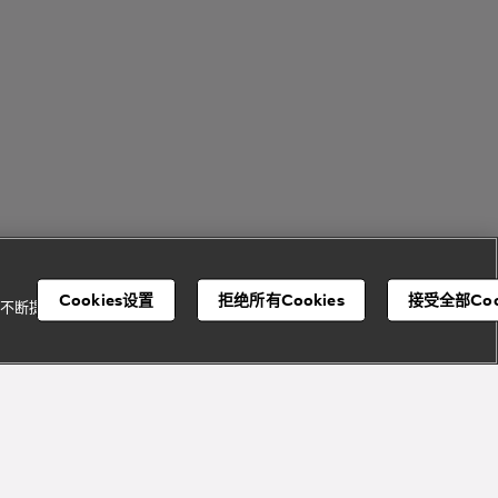
Cookies设置
拒绝所有Cookies
接受全部Coo
并不断提升我们的服
宝格丽顾客服务中心