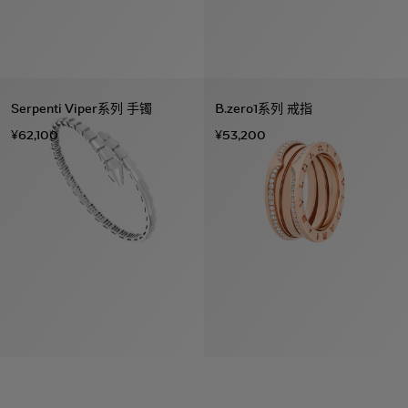
Serpenti Viper系列 手镯
B.zero1系列 戒指
¥62,100
¥53,200
系列
七
夕
项
女
包
女
新
礼
链
士
袋
士
品
物
戒
男
皮
男
上
指
指
士
夹
士
市
南
耳
浏
和
浏
入
高