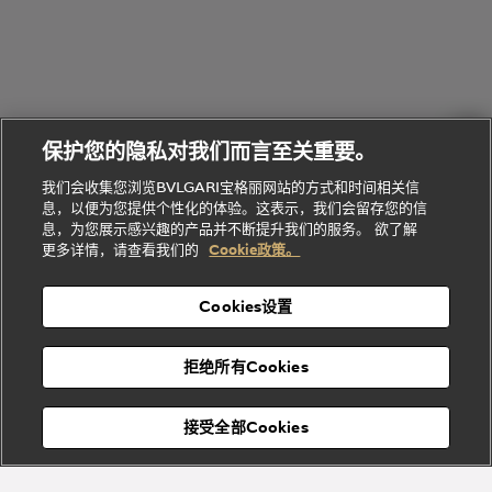
环
联
系列
的
列
Serpenti
Serpenti
境
系
礼
Baia系列
Forever系
社
我
物
列
Bvlgari
ALLEGRA
会
们
Divas'
Le
送
宝格丽
Dream
Lvcea系列
治
服
Gemme
给
系列
理
务
系列
他
招
门
保护您的隐私对我们而言至关重要。
Divas'
Bvlgari
的
贤
店
Dream
Bvlgari系
我们会收集您浏览BVLGARI宝格丽网站的方式和时间相关信
系列
礼
纳
信
列
息，以便为您提供个性化的体验。这表示，我们会留存您的信
Serpenti
Divas'
士
息
物
息，为您展示感兴趣的产品并不断提升我们的服务。 欲了解
Cuore系
Dream系
酒
新
更多详情，请查看我们的
Cookie政策。
列
列
店
高级珠宝腕
婚
Goldea系
表
及
列
礼
Cookies设置
度
物
假
Bvlgari
Bvlgari
宝格丽
村
拒绝所有Cookies
Eternal系
Tubogas
列
系列
Serpenti
Serpentine
接受全部Cookies
Cabochon
菜单
系列
系列
关闭