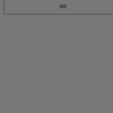
返回
系列
七
夕
项
女
包
女
新
礼
链
士
袋
士
品
物
戒
男
皮
男
上
指
指
士
夹
士
市
南
耳
浏
和
浏
入
高
环
览
小
览
门