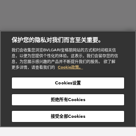
的
列
Serpenti
Serpenti
境
系
礼
Baia系列
Forever系
社
我
物
列
Bvlgari
ALLEGRA
会
们
Divas'
Le
送
宝格丽
Dream
Lvcea系列
治
服
Gemme
给
系列
理
务
系列
他
招
门
保护您的隐私对我们而言至关重要。
Divas'
Bvlgari
的
贤
店
Dream
Bvlgari系
我们会收集您浏览BVLGARI宝格丽网站的方式和时间相关信
系列
礼
纳
信
列
息，以便为您提供个性化的体验。这表示，我们会留存您的信
Serpenti
Divas'
士
息
物
息，为您展示感兴趣的产品并不断提升我们的服务。 欲了解
Cuore系
Dream系
酒
新
更多详情，请查看我们的
Cookie政策。
列
列
店
高级珠宝腕
婚
Goldea系
表
及
列
礼
Cookies设置
度
物
假
Bvlgari
Bvlgari
宝格丽
村
拒绝所有Cookies
Eternal系
Tubogas
列
系列
Serpenti
Serpentine
接受全部Cookies
Cabochon
菜单
系列
系列
关闭