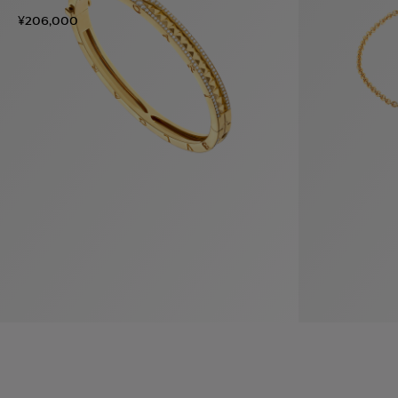
袋
与
¥206,000
配
饰
香
Bvlgari
水
ALLEGRA
Divas'
礼
Eternal系
Serpenti
宝格丽
Dream
ine
s
系列
物
列
Cabochon
系列
系列
走进BVLGARI宝格丽
环
联
境
系
Bvlgari
宝腕
社
我
系
系
Serpenti
i
Cabochon
会
们
Reverse
af
系列
治
服
系列
理
务
招
门
贤
店
纳
信
士
息
酒
店
r
其他珠宝
及
度
Bvlgari
系列