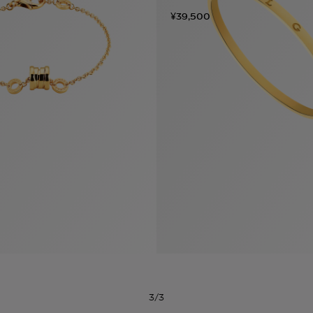
¥39,500
3/3