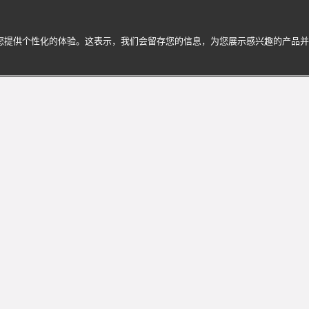
为您提供个性化的体验。这表示，我们会留存您的信息，为您展示感兴趣的产品
ri宝格丽的迷人世界
享个性化服务与专属体验