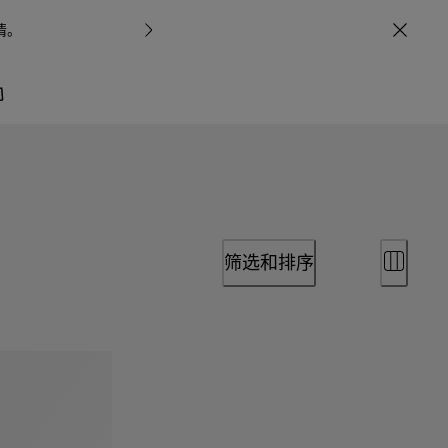
情
。
宝格丽甄呈七
筛选和排序