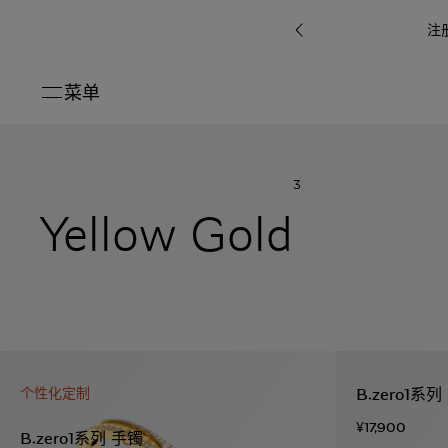
注
菜单
关闭
系列
3
Octo
i
七
Yellow Gold
B.zero1系
Serpenti
系列
Pour
ti系
i
夕
ée
列
Baia系列
Homme男
礼
r系
物
士
指
南
高
级
珠
Bvlgari
宝
Bvlgari
Bvlgari
珠
RI
Bvlgari系
宝
Omnia香
Serpenti
系列
B.zero1系
个性化定制
腕
列
列
水
Cuore系
ium
系列
表
¥17,900
列
包
B.zero1系列 手镯