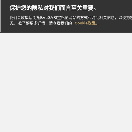
B.zero1
腕表
经典作
Parfumée
定
保护您的隐私对我们而言至关重要。
系列
系列
品
系列
制
我们会收集您浏览BVLGARI宝格丽网站的方式和时间相关信息，以便
务。 欲了解更多详情，请查看我们的
Cookie政策。
探索此系
探索此
探索此系
立即
探索此系列
列
系列
列
探索
加入Bvlga
探索品牌瑰丽臻品，尽