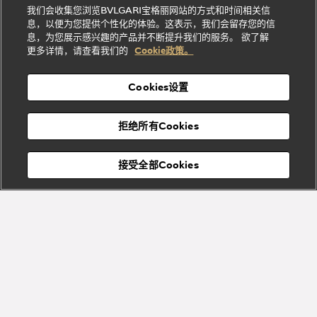
贤
店
Dream
Bvlgari系
我们会收集您浏览BVLGARI宝格丽网站的方式和时间相关信
系列
礼
纳
信
列
息，以便为您提供个性化的体验。这表示，我们会留存您的信
Serpenti
Divas'
士
息
物
息，为您展示感兴趣的产品并不断提升我们的服务。 欲了解
Cuore系
Dream系
酒
新
更多详情，请查看我们的
Cookie政策。
列
列
店
高级珠宝腕
婚
Goldea系
表
及
列
礼
Cookies设置
度
物
假
Bvlgari
Bvlgari
宝格丽
村
拒绝所有Cookies
Eternal系
Tubogas
列
系列
Serpenti
Serpentine
接受全部Cookies
Cabochon
菜单
系列
系列
关闭
Bvlgari
Bvlgari
Colors
Cabochon
系列
系列
Serpenti
Serpenti
宝格丽顾客服务中心
Reverse
Sugerloaf
系列
系列