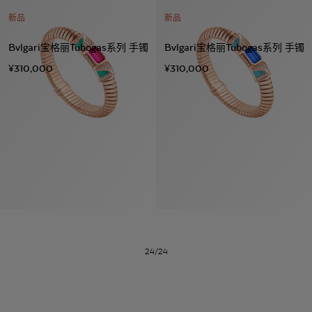
新品
新品
Bvlgari宝格丽Tubogas系列 手镯
Bvlgari宝格丽Tubogas系列 手镯
¥310,000
¥310,000
系列
七
夕
项
女
包
女
新
礼
链
士
袋
士
品
物
戒
男
皮
男
上
指
指
士
夹
士
市
南
耳
浏
和
浏
入
高
环
览
小
览
门
级
手
全
皮
全
精
珠
镯
部
具
部
选
宝
24/24
珠
订
织
心
宝
婚
品
选
腕
戒
眼
好
表
指
镜
礼