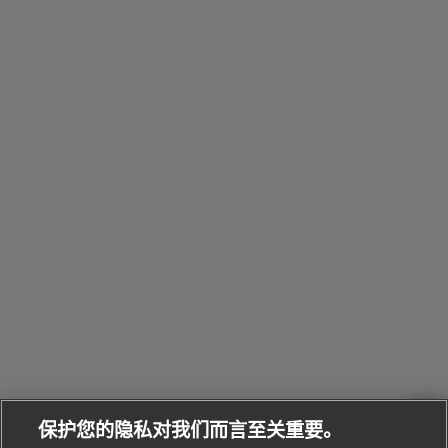
包
Octo系
和
其
个
Eau
Pour
列
Serpenti系
袋
婚
他
性
Parfumée
Homme男
列
与
系列
士
戒
配
化
配
浏
件
定
饰
览
浏
制
香
全
览
线
水
部
全
上
礼
Bvlgari
物
部
专
Bvlgari
BVLGARI
Bvlgari
Omnia香
系列
宝格丽
享
Man系列
水
Aluminium
送
腕表
走进BVLGARI宝格丽
给
她
Serpenti
B.zero1系
环
联
系列
的
列
Serpenti
Serpenti
境
系
礼
Baia系列
Forever系
社
我
物
列
Bvlgari
ALLEGRA
会
们
Divas'
Le
送
宝格丽
Dream
Lvcea系列
治
服
Gemme
给
系列
理
务
系列
他
招
门
保护您的隐私对我们而言至关重要。
Divas'
Bvlgari
的