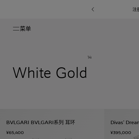
注
菜单
关闭
系列
14
Octo
i
七
White Gold
B.zero1系
Serpenti
系列
Pour
ti系
i
夕
ée
列
Baia系列
Homme男
礼
r系
物
士
指
南
高
级
珠
Bvlgari
宝
Bvlgari
Bvlgari
珠
RI
Bvlgari系
宝
Omnia香
Serpenti
系列
BVLGARI BVLGARI系列 耳环
Divas’ Dr
腕
列
列
水
Cuore系
ium
系列
表
¥65,400
¥395,000
列
包