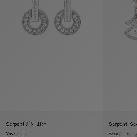
袋
与
配
饰
香
Bvlgari
水
ALLEGRA
Divas'
礼
Eternal系
Serpenti
宝格丽
Dream
ine
s
系列
物
列
Cabochon
系列
系列
走进BVLGARI宝格丽
环
联
境
系
Bvlgari
宝腕
社
我
系
系
Serpenti
i
Cabochon
会
们
Reverse
af
系列
治
服
系列
理
务
招
门
贤
店
纳
信
士
息
酒
Serpenti系列 耳环
Serpenti 
店
r
其他珠宝
及
¥495,000
¥406,000
度
Bvlgari
系列