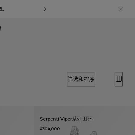
情
。
宝格丽甄呈七
筛选和排序
Serpenti Viper系列 耳环
¥304,000