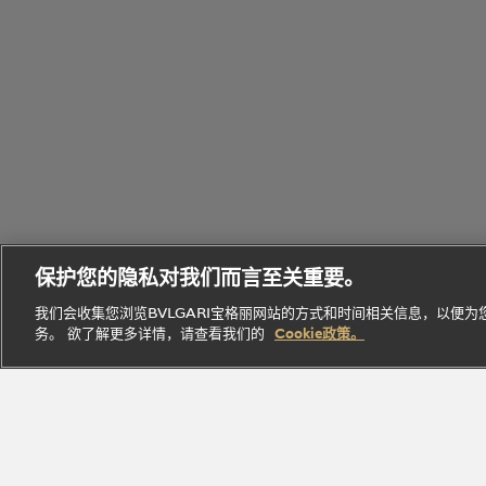
个
Bvlgari
性
Octo
宝格丽
Eau
化
B.zero1
腕表
经典作
Parfumée
定
保护您的隐私对我们而言至关重要。
系列
系列
品
系列
制
我们会收集您浏览BVLGARI宝格丽网站的方式和时间相关信息，以便
务。 欲了解更多详情，请查看我们的
Cookie政策。
探索此系
探索此
探索此系
立即
探索此系列
列
系列
列
探索