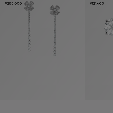
¥255,000
¥121,400