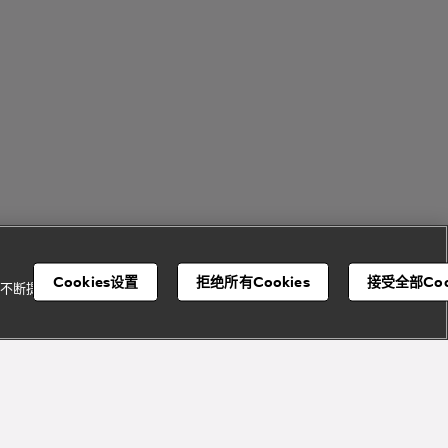
Cookies设置
拒绝所有Cookies
接受全部Coo
并不断提升我们的服
宝格丽顾客服务中心