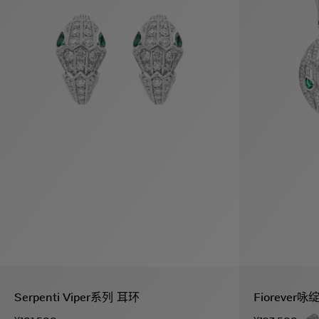
假
Bvlgari系
系列
村
列
Serpenti Viper系列 耳环
Fiorever