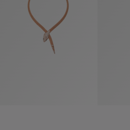
袋
与
配
饰
香
Bvlgari
水
ALLEGRA
Divas'
礼
Eternal系
Serpenti
宝格丽
Dream
ine
s
系列
物
列
Cabochon
系列
系列
走进BVLGARI宝格丽
环
联
境
系
Bvlgari
宝腕
社
我
系
系
Serpenti
i
Cabochon
会
们
Reverse
af
系列
治
服
系列
理
务
招
门
贤
店
纳
信
士
息
酒
店
r
其他珠宝
及
度
Bvlgari
系列