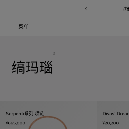
注
菜单
关闭
系列
2
Octo
i
七
缟玛瑙
B.zero1系
Serpenti
系列
Pour
ti系
i
夕
ée
列
Baia系列
Homme男
礼
r系
物
士
指
南
高
级
珠
Bvlgari
宝
Bvlgari
Bvlgari
珠
RI
Bvlgari系
宝
Omnia香
Serpenti
系列
Serpenti系列 项链
Divas’ Dr
腕
列
列
水
Cuore系
ium
系列
表
¥665,000
¥20,200
列
包