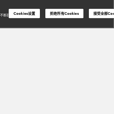
Cookies设置
拒绝所有Cookies
接受全部Coo
并不断提升我们的服
宝格丽顾客服务中心
注册