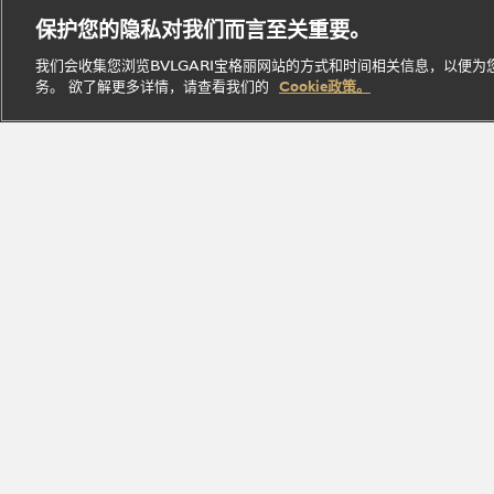
B.zero1
腕表
经典作
Parfumée
定
保护您的隐私对我们而言至关重要。
系列
系列
品
系列
制
我们会收集您浏览BVLGARI宝格丽网站的方式和时间相关信息，以便
务。 欲了解更多详情，请查看我们的
Cookie政策。
探索此系
探索此
探索此系
立即
探索此系列
列
系列
列
探索
加入Bvlga
探索品牌瑰丽臻品，尽