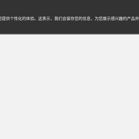
为您提供个性化的体验。这表示，我们会留存您的信息，为您展示感兴趣的产品
ri宝格丽的迷人世界
享个性化服务与专属体验