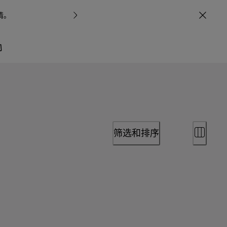
情
。
宝格丽甄呈七
筛选和排序