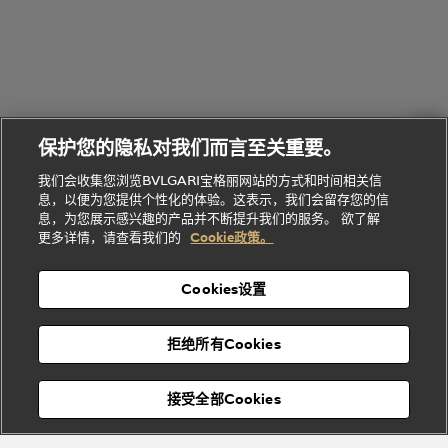
B.zero1系
环
联
系列
的
列
Serpenti
Serpenti
境
系
礼
Baia系列
Forever系
社
我
物
列
Bvlgari
ALLEGRA
会
们
Divas'
Le
送
宝格丽
Dream
Lvcea系列
治
服
Gemme
给
系列
理
务
系列
他
招
门
保护您的隐私对我们而言至关重要。
Divas'
Bvlgari
的
贤
店
Dream
Bvlgari系
我们会收集您浏览BVLGARI宝格丽网站的方式和时间相关信
系列
礼
纳
信
列
息，以便为您提供个性化的体验。这表示，我们会留存您的信
Serpenti
Divas'
士
息
物
息，为您展示感兴趣的产品并不断提升我们的服务。 欲了解
Cuore系
Dream系
酒
新
更多详情，请查看我们的
Cookie政策。
列
列
店
高级珠宝腕
婚
Goldea系
表
及
列
礼
Cookies设置
度
物
假
Bvlgari
Bvlgari
宝格丽
村
拒绝所有Cookies
Eternal系
Tubogas
列
系列
Serpenti
Serpentine
接受全部Cookies
Cabochon
菜单
系列
系列
关闭