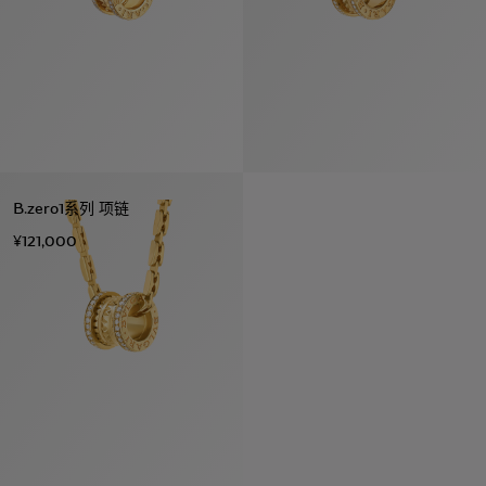
B.zero1系列 项链
¥121,000
系列
七
夕
项
女
包
女
新
礼
链
士
袋
士
品
物
戒
男
皮
男
上
指
指
士
夹
士
市
南
耳
浏
和
浏
入
高