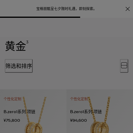
照片打印服务
点
宝格丽甄呈七夕限时礼遇，
即刻探索
。
黄金
3
筛选和排序
个性化定制
个性化定制
B.zero1系列 项链
B.zero1系列 项链
¥75,800
¥94,600