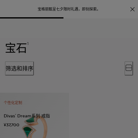
照片打印服务
点
宝格丽甄呈七夕限时礼遇，
即刻探索
。
宝石
1
筛选和排序
个性化定制
Divas’ Dream系列 戒指
¥37,700