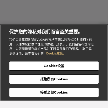
的
列
Serpenti
Serpenti
境
系
礼
Baia系列
Forever系
社
我
物
列
Bvlgari
ALLEGRA
会
们
Divas'
Le
送
宝格丽
Dream
Lvcea系列
治
服
Gemme
给
系列
理
务
系列
他
招
门
保护您的隐私对我们而言至关重要。
Divas'
Bvlgari
的
贤
店
Dream
Bvlgari系
我们会收集您浏览BVLGARI宝格丽网站的方式和时间相关信
系列
礼
纳
信
列
息，以便为您提供个性化的体验。这表示，我们会留存您的信
Serpenti
Divas'
士
息
物
息，为您展示感兴趣的产品并不断提升我们的服务。 欲了解
Cuore系
Dream系
酒
新
更多详情，请查看我们的
Cookie政策。
列
列
店
高级珠宝腕
婚
Goldea系
表
及
列
礼
Cookies设置
度
物
假
Bvlgari
Bvlgari
宝格丽
村
拒绝所有Cookies
Eternal系
Tubogas
列
系列
Serpenti
Serpentine
接受全部Cookies
Cabochon
菜单
系列
系列
关闭