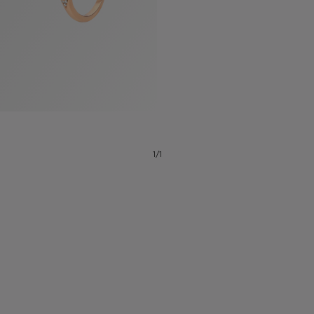
1/1
系列
七
夕
项
女
包
女
新
礼
链
士
袋
士
品
物
戒
男
皮
男
上
指
指
士
夹
士
市
南
耳
浏
和
浏
入
高
环
览
小
览
门