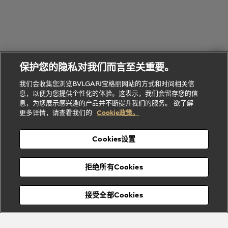
的
列
Serpenti
Serpenti
境
系
礼
Baia系列
Forever系
社
我
物
列
Bvlgari
ALLEGRA
会
们
Divas'
Le
送
宝格丽
Dream
Lvcea系列
治
服
Gemme
给
系列
理
务
系列
他
招
门
保护您的隐私对我们而言至关重要。
Divas'
Bvlgari
的
贤
店
Dream
Bvlgari系
我们会收集您浏览BVLGARI宝格丽网站的方式和时间相关信
系列
礼
纳
信
列
息，以便为您提供个性化的体验。这表示，我们会留存您的信
Serpenti
Divas'
士
息
物
息，为您展示感兴趣的产品并不断提升我们的服务。 欲了解
Cuore系
Dream系
酒
新
更多详情，请查看我们的
Cookie政策。
列
列
店
高级珠宝腕
婚
Goldea系
表
及
列
礼
Cookies设置
度
物
假
Bvlgari
Bvlgari
宝格丽
村
拒绝所有Cookies
Eternal系
Tubogas
列
系列
Serpenti
Serpentine
接受全部Cookies
Cabochon
菜单
系列
系列
关闭