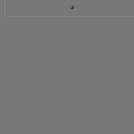
返回
系列
七
夕
项
女
包
女
新
礼
链
士
袋
士
品
物
戒
男
皮
男
上
指
指
士
夹
士
市
南
耳
浏
和
浏
入
高
环
览
小
览
门