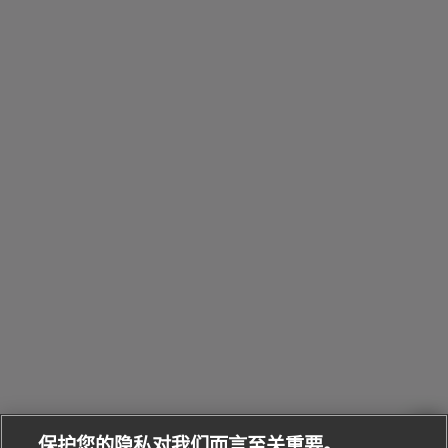
指
镜
礼
包
Octo系
和
其
个
Eau
Pour
列
Serpenti系
袋
婚
他
性
Parfumée
Homme男
列
与
系列
士
戒
配
化
配
浏
件
定
饰
览
浏
制
香
全
览
线
水
部
全
上
礼
Bvlgari
物
部
专
Bvlgari
BVLGARI
Bvlgari
Omnia香
系列
宝格丽
享
Man系列
水
Aluminium
送
腕表
走进BVLGARI宝格丽
给
她
Serpenti
B.zero1系
环
联
系列
的
列
Serpenti
Serpenti
境
系
礼
Baia系列
Forever系
社
我
物
列
Bvlgari
ALLEGRA
会
们
Divas'
Le
送
宝格丽
Dream
Lvcea系列
治
服
Gemme
给
系列
理
务
系列
他
招
门
保护您的隐私对我们而言至关重要。
Divas'