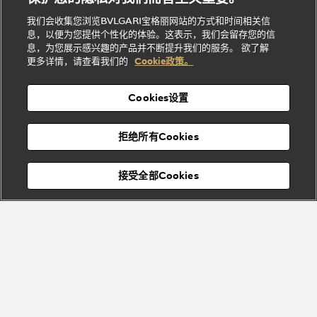
Bvlgari
的
贤
店
Dream
Bvlgari系
我们会收集您浏览BVLGARI宝格丽网站的方式和时间相关信
系列
礼
纳
信
列
息，以便为您提供个性化的体验。这表示，我们会留存您的信
Serpenti
Divas'
士
息
物
息，为您展示感兴趣的产品并不断提升我们的服务。 欲了解
Cuore系
Dream系
酒
新
更多详情，请查看我们的
Cookie政策。
列
列
店
高级珠宝腕
婚
Goldea系
表
及
列
礼
Cookies设置
度
物
假
Bvlgari
Bvlgari
宝格丽
村
拒绝所有Cookies
Eternal系
Tubogas
列
系列
Serpenti
Serpentine
接受全部Cookies
Cabochon
菜单
系列
系列
关闭
Bvlgari
Bvlgari
Colors
Cabochon
系列
系列
Serpenti
Serpenti
宝格丽顾客服务中心
Reverse
Sugerloaf
系列
系列