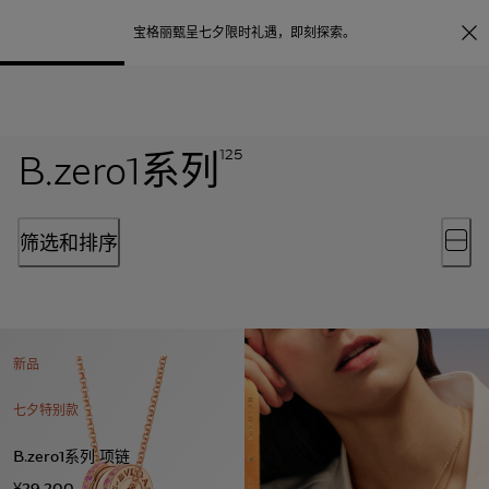
照片打印服务
点
宝格丽甄呈七夕限时礼遇，
即刻探索
。
B.zero1系列
125
筛选和排序
新品
七夕特别款
B.zero1系列 项链
¥29,200