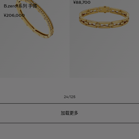
¥88,700
B.zero1系列 手镯
¥206,000
系列
七
夕
项
女
包
女
新
礼
链
士
袋
士
品
物
戒
男
皮
男
上
指
指
士
夹
士
市
南
耳
浏
和
浏
入
高
环
览
小
览
门
24/125
级
手
全
皮
全
精
珠
镯
部
具
部
选
宝
加载更多
珠
订
织
心
宝
婚
品
选
腕
戒
眼
好
表