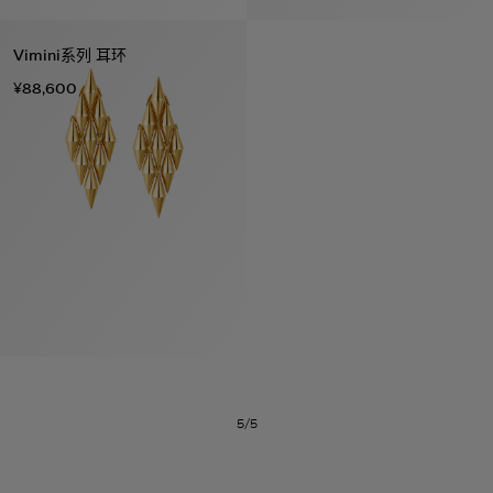
Vimini系列 耳环
¥88,600
系列
七
夕
项
女
包
女
新
礼
链
士
袋
士
品
物
戒
男
皮
男
上
指
指
士
夹
士
市
南
耳
浏
和
浏
入
高
环
览
小
览
门
级
手
全
皮
全
精
珠
镯
部
具
部
选
宝
5/5
珠
订
织
心
宝
婚
品
选
腕
戒
眼
好