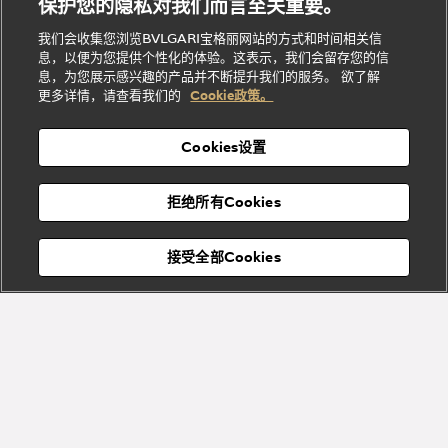
招
门
保护您的隐私对我们而言至关重要。
Divas'
Bvlgari
的
贤
店
Dream
Bvlgari系
我们会收集您浏览BVLGARI宝格丽网站的方式和时间相关信
系列
礼
纳
信
列
息，以便为您提供个性化的体验。这表示，我们会留存您的信
Serpenti
Divas'
士
息
物
息，为您展示感兴趣的产品并不断提升我们的服务。 欲了解
Cuore系
Dream系
酒
新
更多详情，请查看我们的
Cookie政策。
列
列
店
高级珠宝腕
婚
Goldea系
表
及
列
礼
Cookies设置
度
物
假
Bvlgari
Bvlgari
宝格丽
村
拒绝所有Cookies
Eternal系
Tubogas
列
系列
Serpenti
Serpentine
接受全部Cookies
Cabochon
菜单
系列
系列
关闭
Bvlgari
Bvlgari
Colors
Cabochon
系列
系列
Serpenti
Serpenti
宝格丽顾客服务中心
Reverse
Sugerloaf