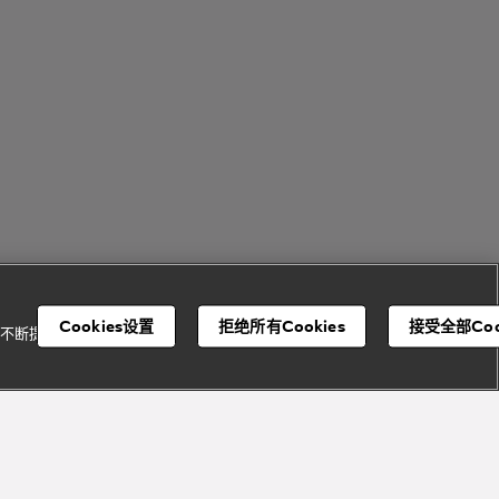
Cookies设置
拒绝所有Cookies
接受全部Coo
并不断提升我们的服
宝格丽顾客服务中心