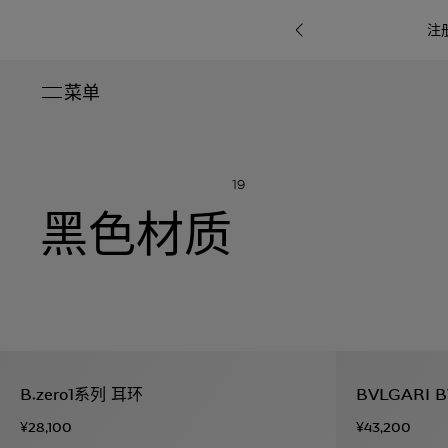
注
菜单
关闭
系列
19
Octo
i
七
黑色材质
B.zero1系
Serpenti
系列
Pour
ti系
i
夕
ée
列
Baia系列
Homme男
礼
r系
物
士
指
南
高
级
珠
Bvlgari
宝
Bvlgari
Bvlgari
珠
RI
Bvlgari系
宝
Omnia香
Serpenti
系列
B.zero1系列 耳环
BVLGARI 
腕
列
列
水
Cuore系
ium
系列
表
¥28,100
¥43,200
列
包