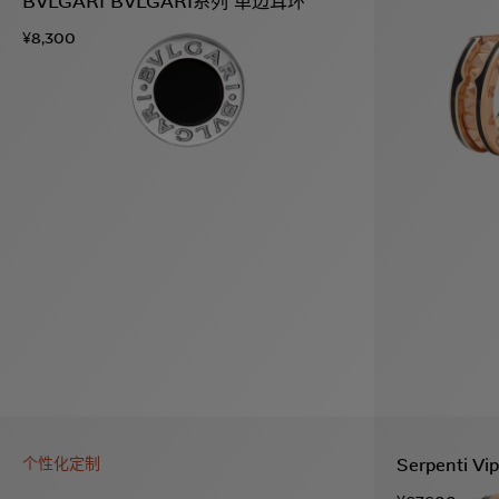
BVLGARI BVLGARI系列 单边耳环
假
Bvlgari系
系列
村
列
¥8,300
Serpenti 
个性化定制