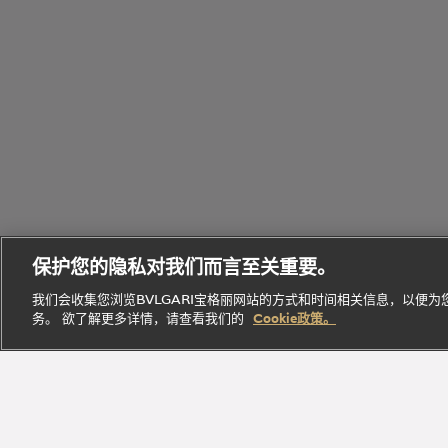
个
Bvlgari
性
Octo
宝格丽
Eau
化
B.zero1
腕表
经典作
Parfumée
定
保护您的隐私对我们而言至关重要。
系列
系列
品
系列
制
我们会收集您浏览BVLGARI宝格丽网站的方式和时间相关信息，以便
务。 欲了解更多详情，请查看我们的
Cookie政策。
探索此系
探索此
探索此系
立即
探索此系列
列
系列
列
探索