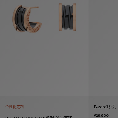
袋
与
配
饰
香
Bvlgari
水
ALLEGRA
Divas'
礼
Eternal系
Serpenti
宝格丽
Dream
ine
s
系列
物
列
Cabochon
系列
系列
走进BVLGARI宝格丽
环
联
境
系
Bvlgari
宝腕
社
我
系
系
Serpenti
i
Cabochon
会
们
Reverse
af
系列
治
服
系列
理
务
招
门
贤
店
纳
信
士
息
酒
B.zero1系
个性化定制
店
r
其他珠宝
及
¥29,900
度
Bvlgari
系列