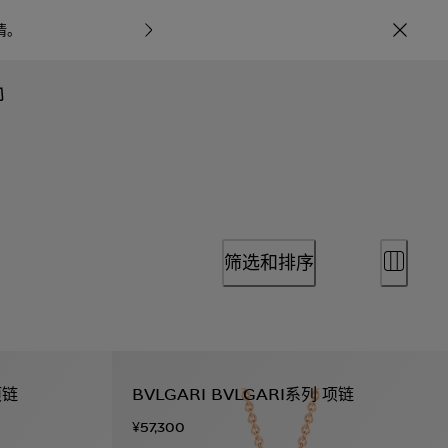
情
。
宝格丽甄呈七
筛选和排序
项链
BVLGARI BVLGARI系列 项链
¥57,300