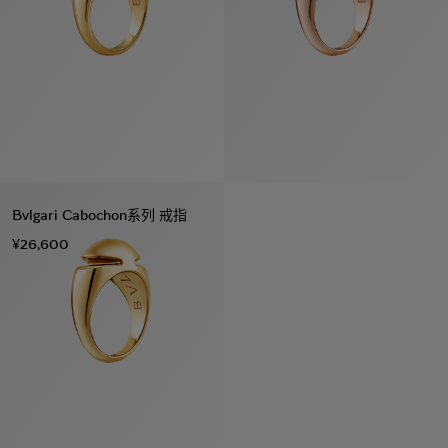
Bvlgari Cabochon系列 戒指
¥26,600
系列
七
夕
项
女
包
女
新
礼
链
士
袋
士
品
物
戒
男
皮
男
上
指
指
士
夹
士
市
南