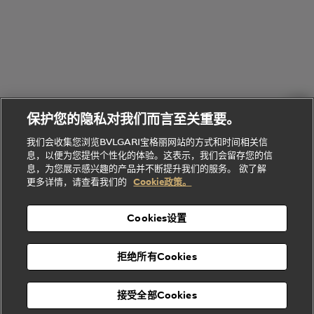
她
Serpenti
B.zero1系
环
联
系列
的
列
Serpenti
Serpenti
境
系
礼
Baia系列
Forever系
社
我
物
列
Bvlgari
ALLEGRA
会
们
Divas'
Le
送
宝格丽
Dream
Lvcea系列
治
服
Gemme
给
系列
理
务
系列
他
招
门
保护您的隐私对我们而言至关重要。
Divas'
Bvlgari
的
贤
店
Dream
Bvlgari系
我们会收集您浏览BVLGARI宝格丽网站的方式和时间相关信
系列
礼
纳
信
列
息，以便为您提供个性化的体验。这表示，我们会留存您的信
Serpenti
Divas'
士
息
物
息，为您展示感兴趣的产品并不断提升我们的服务。 欲了解
Cuore系
Dream系
酒
新
更多详情，请查看我们的
Cookie政策。
列
列
店
高级珠宝腕
婚
Goldea系
表
及
列
礼
Cookies设置
度
物
假
Bvlgari
Bvlgari
宝格丽
村
拒绝所有Cookies
Eternal系
Tubogas
列
系列
Serpenti
Serpentine
接受全部Cookies
Cabochon
菜单
系列
系列