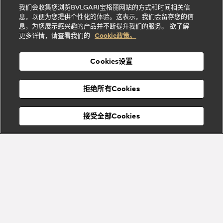
贤
店
Dream
Bvlgari系
我们会收集您浏览BVLGARI宝格丽网站的方式和时间相关信
系列
礼
纳
信
列
息，以便为您提供个性化的体验。这表示，我们会留存您的信
Serpenti
Divas'
士
息
物
息，为您展示感兴趣的产品并不断提升我们的服务。 欲了解
Cuore系
Dream系
酒
新
更多详情，请查看我们的
Cookie政策。
列
列
店
高级珠宝腕
婚
Goldea系
表
及
列
礼
Cookies设置
度
物
假
Bvlgari
Bvlgari
宝格丽
村
拒绝所有Cookies
Eternal系
Tubogas
列
系列
Serpenti
Serpentine
接受全部Cookies
Cabochon
菜单
系列
系列
关闭
Bvlgari
Bvlgari
Colors
Cabochon
系列
系列
Serpenti
Serpenti
宝格丽顾客服务中心
Reverse
Sugerloaf
系列
系列