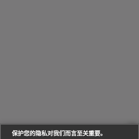
包
Octo系
和
其
个
Eau
Pour
列
Serpenti系
袋
婚
他
性
Parfumée
Homme男
列
与
系列
士
戒
配
化
配
浏
件
定
饰
览
浏
制
香
全
览
线
水
部
全
上
礼
Bvlgari
物
部
专
Bvlgari
BVLGARI
Bvlgari
Omnia香
系列
宝格丽
享
Man系列
水
Aluminium
送
腕表
走进BVLGARI宝格丽
给
她
Serpenti
B.zero1系
环
联
系列
的
列
Serpenti
Serpenti
境
系
礼
Baia系列
Forever系
社
我
物
列
Bvlgari
ALLEGRA
会
们
Divas'
Le
送
宝格丽
Dream
Lvcea系列
治
服
Gemme
给
系列
理
务
系列
他
招
门
保护您的隐私对我们而言至关重要。
Divas'
Bvlgari
的