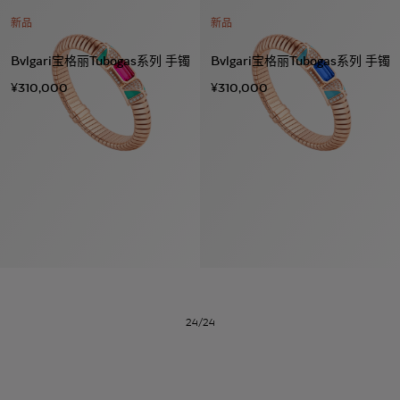
新品
新品
Bvlgari宝格丽Tubogas系列 手镯
Bvlgari宝格丽Tubogas系列 手镯
¥310,000
¥310,000
系列
七
夕
项
女
包
女
新
礼
链
士
袋
士
品
物
戒
男
皮
男
上
指
指
士
夹
士
市
南
耳
浏
和
浏
入
高
环
览
小
览
门
级
手
全
皮
全
精
珠
镯
部
具
部
选
宝
24/24
珠
订
织
心
宝
婚
品
选
腕
戒
眼
好
表
指
镜
礼