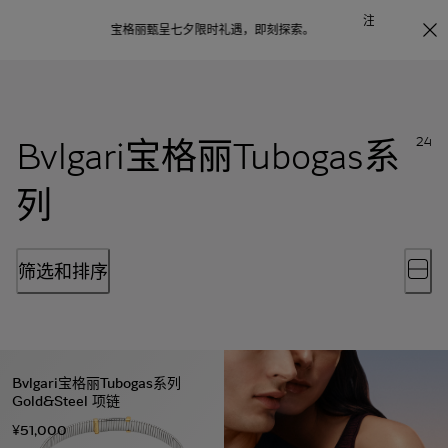
注册会员首次下单购买任意作品，可享受照片打印服务
点
探索
。
击此处了解更多详情
。
Bvlgari宝格丽Tubogas系
24
列
筛选和排序
Bvlgari宝格丽Tubogas系列
Gold&Steel 项链
¥51,000