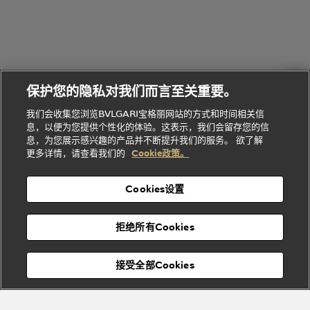
的
列
Serpenti
Serpenti
境
系
礼
Baia系列
Forever系
社
我
物
列
Bvlgari
ALLEGRA
会
们
Divas'
Le
送
宝格丽
Dream
Lvcea系列
治
服
Gemme
给
系列
理
务
系列
他
招
门
保护您的隐私对我们而言至关重要。
Divas'
Bvlgari
的
贤
店
Dream
Bvlgari系
我们会收集您浏览BVLGARI宝格丽网站的方式和时间相关信
系列
礼
纳
信
列
息，以便为您提供个性化的体验。这表示，我们会留存您的信
Serpenti
Divas'
士
息
物
息，为您展示感兴趣的产品并不断提升我们的服务。 欲了解
Cuore系
Dream系
酒
新
更多详情，请查看我们的
Cookie政策。
列
列
店
高级珠宝腕
婚
Goldea系
表
及
列
礼
Cookies设置
度
物
假
Bvlgari
Bvlgari
宝格丽
村
拒绝所有Cookies
Eternal系
Tubogas
列
系列
Serpenti
Serpentine
接受全部Cookies
Cabochon
菜单
系列
系列
关闭