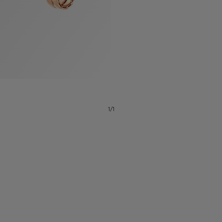
1/1
系列
七
夕
项
女
包
女
新
礼
链
士
袋
士
品
物
戒
男
皮
男
上
指
指
士
夹
士
市
南
耳
浏
和
浏
入
高
环
览
小
览
门