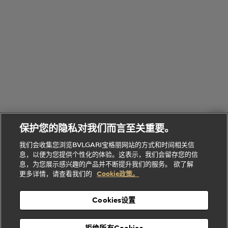
物
部
专
Bvlgari
BVLGARI
Bvlgari
Omnia香
系列
宝格丽
享
Man系列
水
Aluminium
送
腕表
走进BVLGARI宝格丽
给
她
Serpenti
B.zero1系
环
联
系列
的
列
Serpenti
Serpenti
境
系
礼
Baia系列
Forever系
社
我
物
列
Bvlgari
ALLEGRA
会
们
Divas'
Le
送
宝格丽
Dream
Lvcea系列
治
服
Gemme
给
系列
理
务
系列
他
招
门
保护您的隐私对我们而言至关重要。
Divas'
Bvlgari
的
贤
店
Dream
Bvlgari系
我们会收集您浏览BVLGARI宝格丽网站的方式和时间相关信
系列
礼
纳
信
列
息，以便为您提供个性化的体验。这表示，我们会留存您的信
Serpenti
Divas'
士
息
物
息，为您展示感兴趣的产品并不断提升我们的服务。 欲了解
Cuore系
Dream系
酒
新
更多详情，请查看我们的
Cookie政策。
列
列
店
高级珠宝腕
婚
Goldea系
表
及
列
礼
Cookies设置
度
物
假
Bvlgari
Bvlgari
宝格丽
村