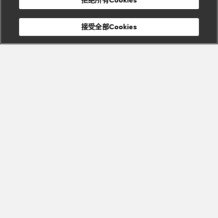
拒绝所有Cookies
Eternal系
Tubogas
列
系列
Serpenti
Serpentine
接受全部Cookies
Cabochon
菜单
系列
系列
关闭
Bvlgari
Bvlgari
Colors
Cabochon
系列
系列
Serpenti
Serpenti
宝格丽顾客服务中心
Reverse
Sugerloaf
系列
系列
加入Bvlgari宝格丽的迷人世界
Fiorever
其他珠宝
探索品牌瑰丽臻品，尽享个性化服务与专属体验
系列
系列
Bvlgari
Bvlgari
Bvlgari系
Roma系列
注册
列