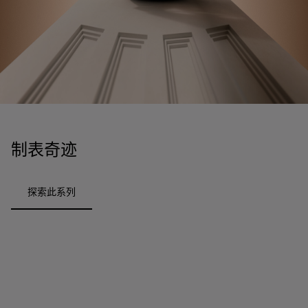
礼
链
士
袋
士
品
物
戒
男
皮
男
上
指
指
士
夹
士
市
南
耳
浏
和
浏
入
高
环
览
小
览
门
级
手
全
皮
全
精
珠
镯
部
具
部
选
宝
珠
订
织
心
宝
婚
品
选
制表奇迹
腕
戒
眼
好
表
指
镜
礼
包
Octo系
探索此系列
和
其
个
Eau
Pour
列
Serpenti系
袋
婚
他
性
Parfumée
Homme男
列
与
系列
士
戒
配
化
配
浏
件
定
饰
览
浏
制
香
全
览
线
水
部
全
上
礼
Bvlgari