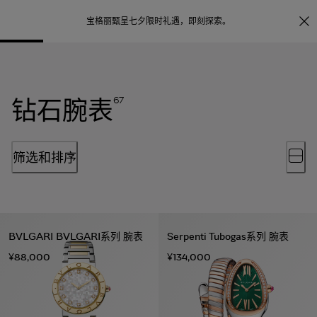
照片打印服务
点
宝格丽甄呈七夕限时礼遇，
即刻探索
。
钻石腕表
67
筛选和排序
BVLGARI BVLGARI系列 腕表
Serpenti Tubogas系列 腕表
¥88,000
¥134,000