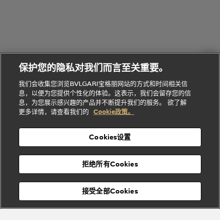
环
联
系列
的
列
Serpenti
Serpenti
境
系
礼
Baia系列
Forever系
社
我
物
列
Bvlgari
ALLEGRA
会
们
Divas'
Le
送
宝格丽
Dream
Lvcea系列
治
服
Gemme
给
系列
理
务
系列
他
招
门
保护您的隐私对我们而言至关重要。
Divas'
Bvlgari
的
贤
店
Dream
Bvlgari系
我们会收集您浏览BVLGARI宝格丽网站的方式和时间相关信
系列
礼
纳
信
列
息，以便为您提供个性化的体验。这表示，我们会留存您的信
Serpenti
Divas'
士
息
物
息，为您展示感兴趣的产品并不断提升我们的服务。 欲了解
Cuore系
Dream系
酒
新
更多详情，请查看我们的
Cookie政策。
列
列
店
高级珠宝腕
婚
Goldea系
表
及
列
礼
Cookies设置
度
物
假
Bvlgari
Bvlgari
宝格丽
村
拒绝所有Cookies
Eternal系
Tubogas
列
系列
Serpenti
Serpentine
接受全部Cookies
Cabochon
菜单
系列
系列
关闭