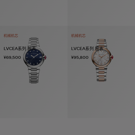
机械机芯
机械机芯
LVCEA系列 腕表
LVCEA系列 腕表
¥69,500
¥95,800
系列
七
夕
项
女
包
女
新
礼
链
士
袋
士
品
物
戒
男
皮
男
上
指
指
士
夹
士
市
南
耳
浏
和
浏
入
高