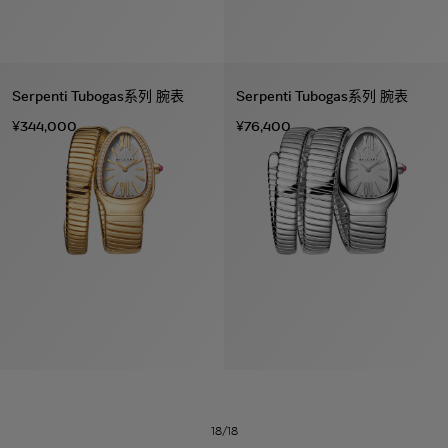
Serpenti Tubogas系列 腕表
Serpenti Tubogas系列 腕表
¥344,000
¥76,400
系列
七
夕
项
女
包
女
新
礼
链
士
袋
士
品
物
戒
男
皮
男
上
指
指
士
夹
士
市
南
耳
浏
和
浏
入
高
环
览
小
览
门
级
手
全
皮
全
精
珠
镯
部
具
部
选
宝
18/18
珠
订
织
心