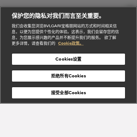
Dream
Lvcea系列
治
服
Gemme
给
系列
理
务
系列
他
招
门
保护您的隐私对我们而言至关重要。
Divas'
Bvlgari
的
贤
店
Dream
Bvlgari系
我们会收集您浏览BVLGARI宝格丽网站的方式和时间相关信
系列
礼
纳
信
列
息，以便为您提供个性化的体验。这表示，我们会留存您的信
Serpenti
Divas'
士
息
物
息，为您展示感兴趣的产品并不断提升我们的服务。 欲了解
Cuore系
Dream系
酒
新
更多详情，请查看我们的
Cookie政策。
列
列
店
高级珠宝腕
婚
Goldea系
表
及
列
礼
Cookies设置
度
物
假
Bvlgari
Bvlgari
宝格丽
村
拒绝所有Cookies
Eternal系
Tubogas
列
系列
Serpenti
Serpentine
接受全部Cookies
Cabochon
菜单
系列
系列
关闭
Bvlgari
Bvlgari
Colors
Cabochon
系列