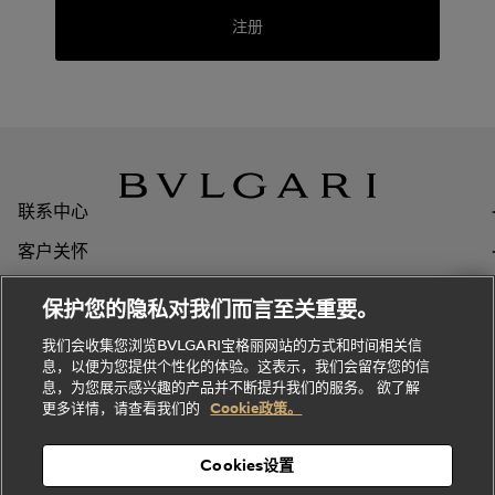
部
全
上
礼
Bvlgari
注册
物
部
专
Bvlgari
BVLGARI
Bvlgari
Omnia香
系列
宝格丽
享
Man系列
水
Aluminium
送
腕表
走进BVLGARI宝格丽
给
她
Serpenti
B.zero1系
环
联
系列
的
列
Serpenti
Serpenti
境
系
礼
Baia系列
Forever系
社
我
联系中心
物
列
Bvlgari
ALLEGRA
会
们
Divas'
Le
送
宝格丽
客户关怀
Dream
Lvcea系列
治
服
Gemme
给
系列
理
务
系列
关于Bvlgari宝格丽
他
招
门
保护您的隐私对我们而言至关重要。
Divas'
Bvlgari
的
贤
店
隐私政策和法律声明
Dream
Bvlgari系
我们会收集您浏览BVLGARI宝格丽网站的方式和时间相关信
系列
礼
纳
信
列
息，以便为您提供个性化的体验。这表示，我们会留存您的信
Serpenti
Divas'
士
息
物
息，为您展示感兴趣的产品并不断提升我们的服务。 欲了解
Cuore系
Dream系
酒
新
更多详情，请查看我们的
Cookie政策。
列
列
店
高级珠宝腕
婚
Goldea系
国家/地区*: 中国大陆
语言: 简体中文
表
及
列
礼
Cookies设置
度
物