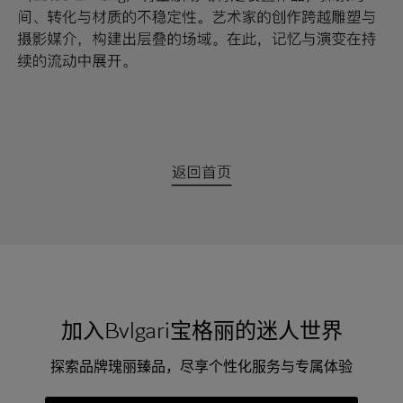
夕
项
女
包
女
新
礼
链
士
袋
士
品
物
戒
男
皮
男
上
指
指
士
夹
士
市
南
耳
浏
和
浏
入
高
环
览
小
览
门
级
手
全
皮
全
精
珠
镯
部
具
部
选
宝
珠
订
织
心
宝
婚
品
选
腕
戒
眼
好
表
指
镜
礼
包
Octo系
和
其
个
Eau
Pour
列
Serpenti系
袋
婚
他
性
Parfumée
Homme男
列
与
系列
士
戒
配
化
加入Bvlgari宝格丽的迷人世界
配
浏
件
定
饰
览
浏
制
探索品牌瑰丽臻品，尽享个性化服务与专属体验
香
全
览
线
水