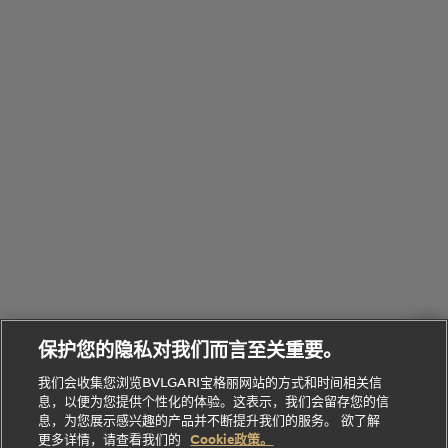
浏
件
定
饰
览
浏
制
香
全
览
线
水
部
全
上
礼
Bvlgari
物
部
专
Bvlgari
BVLGARI
Bvlgari
Omnia香
系列
宝格丽
享
Man系列
水
Aluminium
送
腕表
走进BVLGARI宝格丽
给
她
Serpenti
B.zero1系
环
联
系列
的
列
Serpenti
Serpenti
境
系
礼
Baia系列
Forever系
社
我
物
列
Bvlgari
ALLEGRA
会
们
Divas'
Le
送
宝格丽
Dream
Lvcea系列
治
服
Gemme
给
系列
理
务
系列
他
招
门
保护您的隐私对我们而言至关重要。
Divas'
Bvlgari
的
贤
店
Dream
Bvlgari系
我们会收集您浏览BVLGARI宝格丽网站的方式和时间相关信
系列
礼
纳
信
列
息，以便为您提供个性化的体验。这表示，我们会留存您的信
Serpenti
Divas'
士
息
物
息，为您展示感兴趣的产品并不断提升我们的服务。 欲了解
Cuore系
Dream系
酒
新
更多详情，请查看我们的
Cookie政策。
列
列