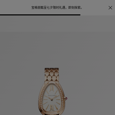
照片打印服务
点
宝格丽甄呈七夕限时礼遇，
即刻探索
。