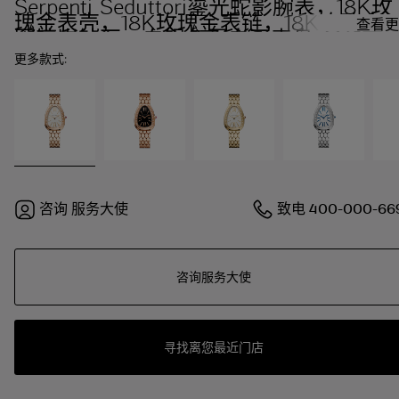
Serpenti Seduttori鎏光蛇影腕表，18K玫
瑰金表壳，18K玫瑰金表链，18K玫瑰金
查看更
圈镶嵌钻石，白银色蛋白石表盘。
更多款式:
咨询
服务大使
致电
400-000-66
咨询服务大使
寻找离您最近门店