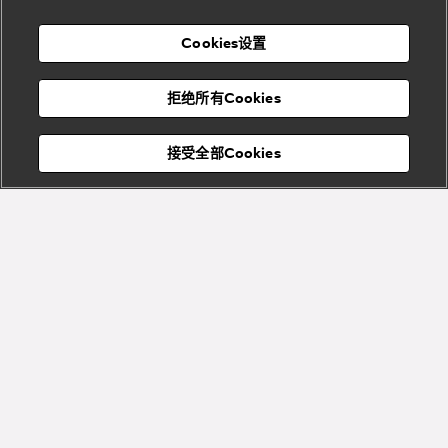
店
高级珠宝腕
婚
Goldea系
表
及
列
礼
Cookies设置
度
物
假
Bvlgari
Bvlgari
宝格丽
村
拒绝所有Cookies
Eternal系
Tubogas
列
系列
Serpenti
Serpentine
接受全部Cookies
Cabochon
菜单
系列
系列
关闭
Bvlgari
Bvlgari
Colors
Cabochon
系列
系列
Serpenti
Serpenti
宝格丽顾客服务中心
Reverse
Sugerloaf
系列
系列
Fiorever
其他珠宝