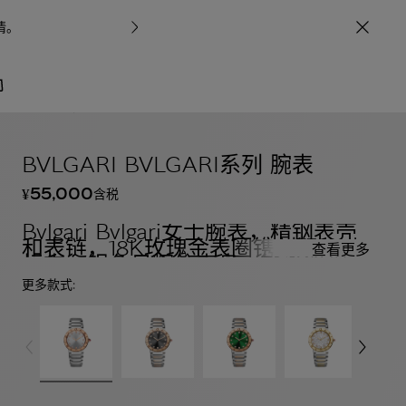
情
。
宝格丽甄呈七
礼物
BVLGARI BVLGARI系列 腕表
55,000
含税
¥
Bvlgari Bvlgari女士腕表，精钢表壳
和表链，18K玫瑰金表圈镌刻双logo
查看更多
标志，银色日辉纹表盘，钻石时标。
防水深度达30米。
更多款式: