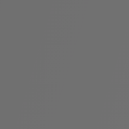
袋
与
配
饰
香
Bvlgari
水
ALLEGRA
Divas'
礼
Eternal系
Serpenti
宝格丽
Dream
ine
s
系列
物
列
Cabochon
系列
系列
走进BVLGARI宝格丽
环
联
境
系
Bvlgari
宝腕
社
我
系
系
Serpenti
i
Cabochon
会
们
Reverse
af
系列
治
服
系列
理
务
招
门
贤
店
纳
信
士
息
酒
店
r
其他珠宝
及
度
Bvlgari
系列