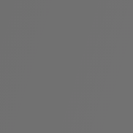
假
Bvlgari系
系列
村
列