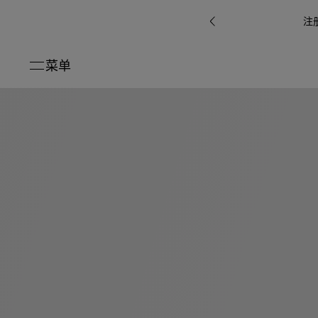
注
菜单
关闭
系列
Octo
i
七
B.zero1系
Serpenti
系列
Pour
ti系
i
夕
ée
列
Baia系列
Homme男
礼
r系
物
士
指
南
高
级
珠
Bvlgari
宝
Bvlgari
Bvlgari
珠
RI
Bvlgari系
宝
Omnia香
Serpenti
系列
腕
列
列
水
Cuore系
ium
系列
表
列
包