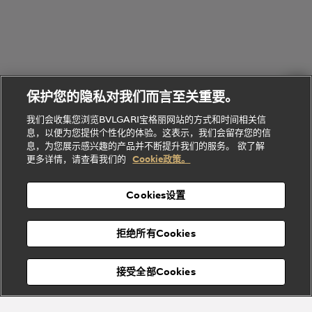
环
联
系列
的
列
Serpenti
Serpenti
境
系
礼
Baia系列
Forever系
社
我
物
列
Bvlgari
ALLEGRA
会
们
Divas'
Le
送
宝格丽
Dream
Lvcea系列
治
服
Gemme
给
系列
理
务
系列
他
招
门
保护您的隐私对我们而言至关重要。
Divas'
Bvlgari
的
贤
店
Dream
Bvlgari系
我们会收集您浏览BVLGARI宝格丽网站的方式和时间相关信
系列
礼
纳
信
列
息，以便为您提供个性化的体验。这表示，我们会留存您的信
Serpenti
Divas'
士
息
物
息，为您展示感兴趣的产品并不断提升我们的服务。 欲了解
Cuore系
Dream系
酒
新
更多详情，请查看我们的
Cookie政策。
列
列
店
高级珠宝腕
婚
Goldea系
表
及
列
礼
Cookies设置
度
物
假
Bvlgari
Bvlgari
宝格丽
村
拒绝所有Cookies
Eternal系
Tubogas
列
系列
Serpenti
Serpentine
接受全部Cookies
Cabochon
菜单
系列
系列
关闭