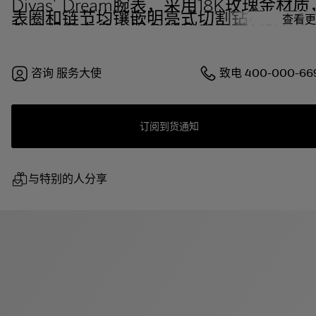
Divas' Dream腕表，采用18K玫瑰金材质
表圈和链节均镶嵌明亮式切割钻石，天然
查看更
孔雀羽毛表盘，绿色鳄鱼皮表带。防水深
度可达30米
咨询
服务大使
致电
400-000-66
订阅到货通知
与特别的人分享