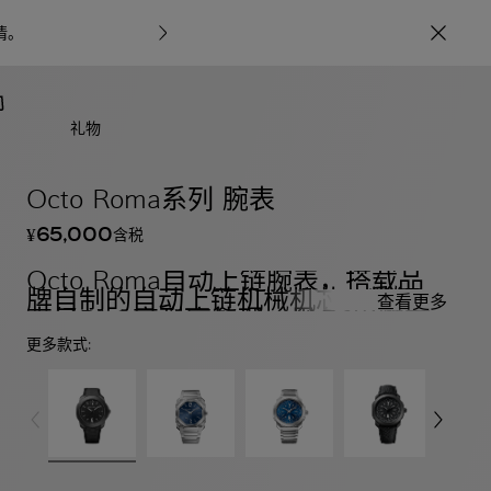
情
。
宝格丽甄呈七
礼物
Octo Roma系列 腕表
65,000
含税
¥
Octo Roma自动上链腕表，搭载品
牌自制的自动上链机械机芯，精钢表
查看更多
壳经DLC高耐磨处理，黑色“巴黎钉
纹”（Clous de Paris）表盘，黑色橡
更多款式:
胶表带，附赠一条可替换黑色鳄鱼皮
表带。防水深度100米。