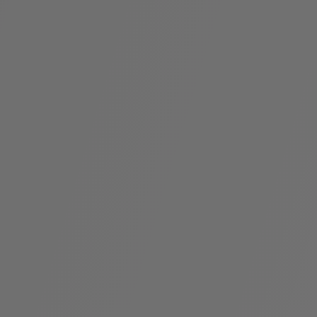
袋
与
配
饰
香
Bvlgari
水
ALLEGRA
Divas'
礼
Eternal系
Serpenti
宝格丽
Dream
ine
s
系列
物
列
Cabochon
系列
系列
走进BVLGARI宝格丽
环
联
境
系
Bvlgari
宝腕
社
我
系
系
Serpenti
i
Cabochon
会
们
Reverse
af
系列
治
服
系列
理
务
招
门
贤
店
纳
信
士
息
酒
店
r
其他珠宝
及
度
Bvlgari
系列