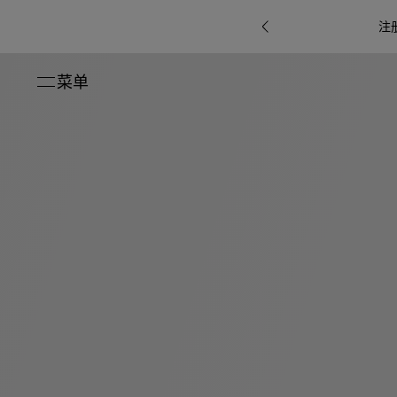
注
菜单
关闭
系列
Octo
i
七
B.zero1系
Serpenti
系列
Pour
ti系
i
夕
ée
列
Baia系列
Homme男
礼
r系
物
士
指
南
高
级
珠
Bvlgari
宝
Bvlgari
Bvlgari
珠
RI
Bvlgari系
宝
Omnia香
Serpenti
系列
腕
列
列
水
Cuore系
ium
系列
表
列
包