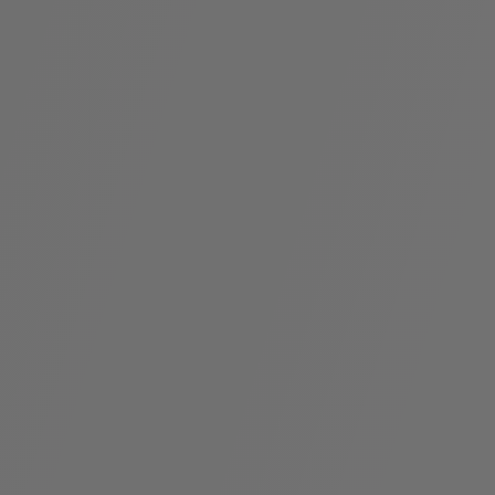
假
Bvlgari系
系列
村
列