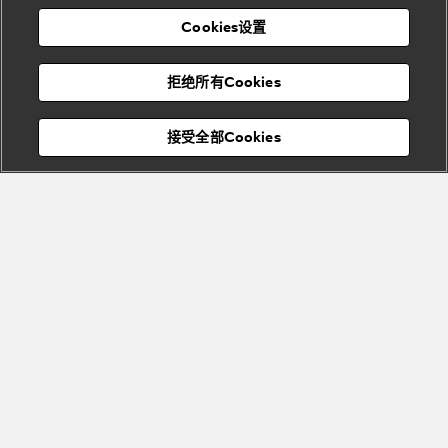
表
及
列
礼
Cookies设置
度
物
假
Bvlgari
Bvlgari
宝格丽
村
拒绝所有Cookies
Eternal系
Tubogas
列
系列
Serpenti
Serpentine
接受全部Cookies
Cabochon
菜单
系列
系列
关闭
添加至购物袋
Bvlgari
Bvlgari
Colors
Cabochon
系列
系列
Serpenti
Serpenti
宝格丽顾客服务中心
Reverse
Sugerloaf
系列
系列
Fiorever
其他珠宝
系列
系列