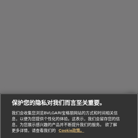
览
浏
制
香
全
览
线
水
部
全
上
礼
Bvlgari
物
部
专
Bvlgari
BVLGARI
Bvlgari
Omnia香
系列
宝格丽
享
Man系列
水
Aluminium
送
腕表
走进BVLGARI宝格丽
给
她
Serpenti
B.zero1系
环
联
系列
的
列
Serpenti
Serpenti
境
系
礼
Baia系列
Forever系
社
我
物
列
Bvlgari
ALLEGRA
会
们
Divas'
Le
送
宝格丽
Dream
Lvcea系列
治
服
Gemme
给
系列
理
务
系列
他
招
门
保护您的隐私对我们而言至关重要。
Divas'
Bvlgari
的
贤
店
Dream
Bvlgari系
我们会收集您浏览BVLGARI宝格丽网站的方式和时间相关信
系列
礼
纳
信
列
息，以便为您提供个性化的体验。这表示，我们会留存您的信
Serpenti
Divas'
士
息
物
息，为您展示感兴趣的产品并不断提升我们的服务。 欲了解
Cuore系
Dream系
酒
新
更多详情，请查看我们的
Cookie政策。
列
列
店
高级珠宝腕
婚
Goldea系