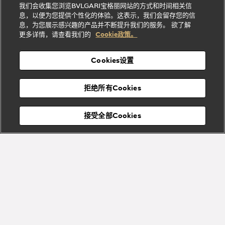
Bvlgari系
我们会收集您浏览BVLGARI宝格丽网站的方式和时间相关信
系列
礼
纳
信
列
息，以便为您提供个性化的体验。这表示，我们会留存您的信
Serpenti
Divas'
士
息
物
息，为您展示感兴趣的产品并不断提升我们的服务。 欲了解
Cuore系
Dream系
酒
新
更多详情，请查看我们的
Cookie政策。
列
列
店
高级珠宝腕
婚
Goldea系
表
及
列
礼
Cookies设置
度
物
假
Bvlgari
Bvlgari
宝格丽
村
拒绝所有Cookies
Eternal系
Tubogas
列
系列
Serpenti
Serpentine
接受全部Cookies
Cabochon
菜单
系列
系列
关闭
添加至购物袋
Bvlgari
Bvlgari
Colors
Cabochon
系列
系列
Serpenti
Serpenti
宝格丽顾客服务中心
Reverse
Sugerloaf
描述
系列
系列