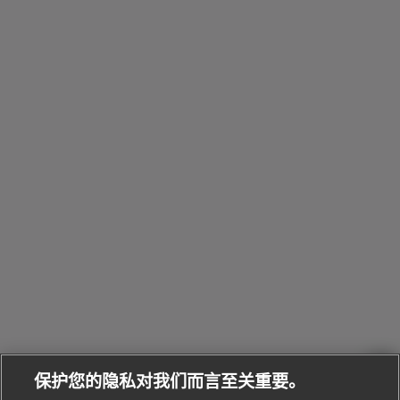
包
Octo系
和
其
个
Eau
Pour
列
Serpenti系
袋
婚
他
性
Parfumée
Homme男
列
与
系列
士
戒
配
化
配
浏
件
定
饰
览
浏
制
香
全
览
线
水
部
全
上
礼
Bvlgari
物
部
专
Bvlgari
BVLGARI
Bvlgari
Omnia香
系列
宝格丽
享
Man系列
水
Aluminium
送
腕表
走进BVLGARI宝格丽
给
她
Serpenti
B.zero1系
环
联
系列
的
列
Serpenti
Serpenti
境
系
礼
Baia系列
Forever系
社
我
物
列
Bvlgari
ALLEGRA
会
们
Divas'
Le
送
宝格丽
Dream
Lvcea系列
治
服
Gemme
给
系列
理
务
系列
他
招
门
保护您的隐私对我们而言至关重要。
Divas'
Bvlgari
的
贤
店
Dream