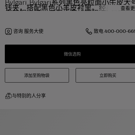
Bvlgari Bvlgari系列黑色亮粒面小牛皮大
钱夹，搭配黑色小羊皮衬里。经典浅金镀
查看更
金黄铜夹扣，搭配折叠式锁扣。
咨询
服务大使
致电
400-000-66
微信选购
添加至购物袋
立即购买
与特别的人分享