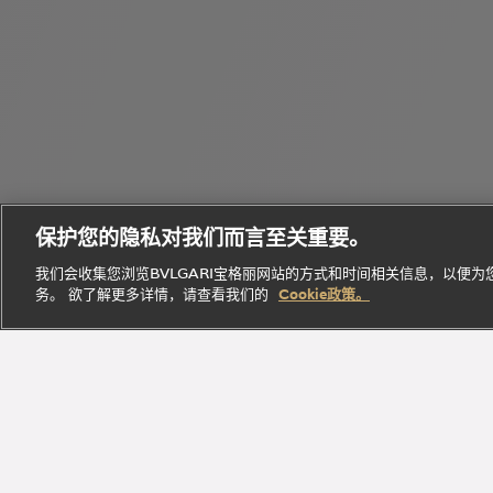
个
Bvlgari
性
Octo
宝格丽
Eau
化
B.zero1
腕表
经典作
Parfumée
定
保护您的隐私对我们而言至关重要。
系列
系列
品
系列
制
我们会收集您浏览BVLGARI宝格丽网站的方式和时间相关信息，以便
务。 欲了解更多详情，请查看我们的
Cookie政策。
探索此系
探索此
探索此系
立即
探索此系列
列
系列
列
探索