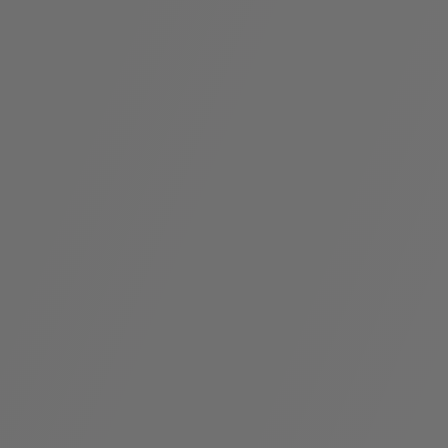
袋
与
配
饰
香
Bvlgari
水
ALLEGRA
Divas'
礼
Eternal系
Serpenti
宝格丽
Dream
ine
s
系列
物
列
Cabochon
系列
系列
走进BVLGARI宝格丽
环
联
境
系
Bvlgari
宝腕
社
我
系
系
Serpenti
i
Cabochon
会
们
Reverse
af
系列
治
服
系列
理
务
招
门
贤
店
纳
信
士
息
酒
店
r
其他珠宝
及
度
Bvlgari
系列