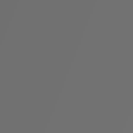
假
Bvlgari系
系列
村
列