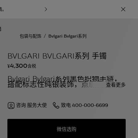
情
。
宝格丽甄呈七
/
包袋与配饰
Bvlgari Bvlgari系列
BVLGARI BVLGARI系列 手镯
4,300
含税
¥
Bvlgari Bvlgari系列黑色织物手链，
搭配标志性纯银装饰，点缀黑色珐
查看更多
琅。
咨询
服务大使
致电
400-000-6699
微信选购