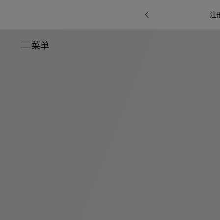
注
菜单
关闭
系列
Octo
i
七
B.zero1系
Serpenti
系列
Pour
ti系
i
夕
ée
列
Baia系列
Homme男
礼
r系
物
士
指
南
高
级
珠
Bvlgari
宝
Bvlgari
Bvlgari
珠
RI
Bvlgari系
宝
Omnia香
Serpenti
系列
腕
列
列
水
Cuore系
ium
系列
表
列
包