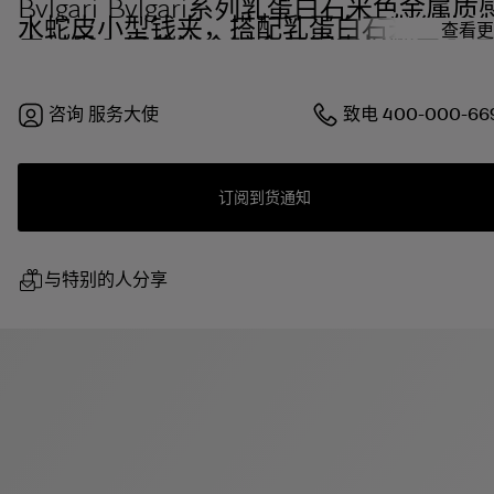
Bvlgari Bvlgari系列乳蛋白石米色金属质
水蛇皮小型钱夹，搭配乳蛋白石米色小羊
查看更
皮衬里。经典浅金镀金黄铜夹扣翻盖，按
扣开合。
咨询
服务大使
致电
400-000-66
订阅到货通知
与特别的人分享