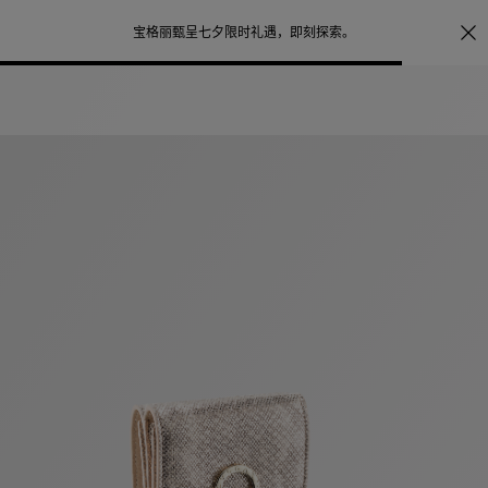
照片打印服务
点
宝格丽甄呈七夕限时礼遇，
即刻探索
。