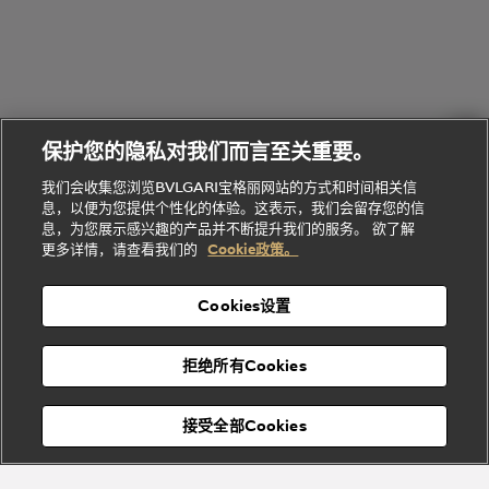
环
联
系列
的
列
Serpenti
Serpenti
境
系
礼
Baia系列
Forever系
社
我
物
列
Bvlgari
ALLEGRA
会
们
Divas'
Le
送
宝格丽
Dream
Lvcea系列
治
服
Gemme
给
系列
理
务
系列
他
招
门
保护您的隐私对我们而言至关重要。
Divas'
Bvlgari
的
贤
店
Dream
Bvlgari系
我们会收集您浏览BVLGARI宝格丽网站的方式和时间相关信
系列
礼
纳
信
列
息，以便为您提供个性化的体验。这表示，我们会留存您的信
Serpenti
Divas'
士
息
物
息，为您展示感兴趣的产品并不断提升我们的服务。 欲了解
Cuore系
Dream系
酒
新
更多详情，请查看我们的
Cookie政策。
列
列
店
高级珠宝腕
婚
Goldea系
表
及
列
礼
Cookies设置
度
物
假
Bvlgari
Bvlgari
宝格丽
村
拒绝所有Cookies
Eternal系
Tubogas
列
系列
Serpenti
Serpentine
接受全部Cookies
Cabochon
菜单
系列
系列
关闭