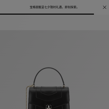
照片打印服务
点
宝格丽甄呈七夕限时礼遇，
即刻探索
。