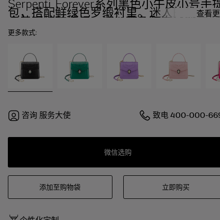
Serpenti Forever系列黑色小牛皮小号手
包，搭配鲜绿色罗缎衬里。迷人的浅金镀
查看更
金黄铜蛇首搭扣，饰以黑色和白玛瑙色珐
琅鳞片，点缀绿色孔雀石双眼。
更多款式:
咨询
服务大使
致电
400-000-66
微信选购
添加至购物袋
立即购买