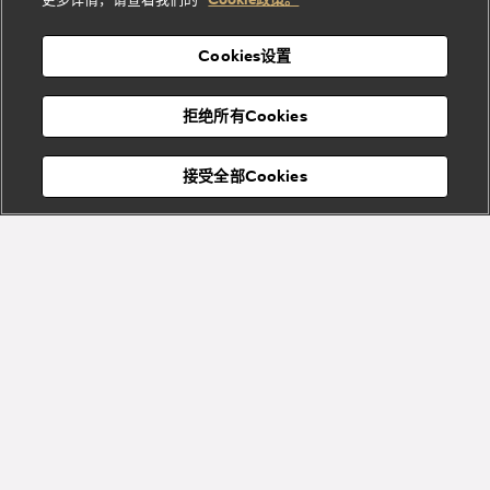
列
列
店
高级珠宝腕
婚
Goldea系
表
及
列
礼
Cookies设置
度
物
假
Bvlgari
Bvlgari
宝格丽
村
拒绝所有Cookies
Eternal系
Tubogas
列
系列
Serpenti
Serpentine
接受全部Cookies
Cabochon
菜单
系列
系列
关闭
添加至购物袋
Bvlgari
Bvlgari
Colors
Cabochon
系列
系列
Serpenti
Serpenti
宝格丽顾客服务中心
Reverse
Sugerloaf
描述
系列
系列
Serpenti Forever系列小号手提包，采用迷人的黑色小牛皮包身，将
现代风格与多变魅力巧妙结合，适合日常佩戴。作品搭配蛇形链条
与皮革肩带，饰以经典蛇首搭扣，其魅惑迷人的鳞片与设计从1960
Fiorever