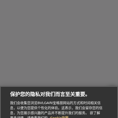
浏
件
定
饰
览
浏
制
香
全
览
线
水
部
全
上
礼
Bvlgari
物
部
专
Bvlgari
BVLGARI
Bvlgari
Omnia香
系列
宝格丽
享
Man系列
水
Aluminium
送
腕表
走进BVLGARI宝格丽
给
她
Serpenti
B.zero1系
环
联
系列
的
列
Serpenti
Serpenti
境
系
礼
Baia系列
Forever系
社
我
物
列
Bvlgari
ALLEGRA
会
们
Divas'
Le
送
宝格丽
Dream
Lvcea系列
治
服
Gemme
给
系列
理
务
系列
他
招
门
保护您的隐私对我们而言至关重要。
Divas'
Bvlgari
的
贤
店
Dream
Bvlgari系
我们会收集您浏览BVLGARI宝格丽网站的方式和时间相关信
系列
礼
纳
信
列
息，以便为您提供个性化的体验。这表示，我们会留存您的信
Serpenti
Divas'
士
息
物
息，为您展示感兴趣的产品并不断提升我们的服务。 欲了解
Cuore系
Dream系
酒
新
更多详情，请查看我们的
Cookie政策。