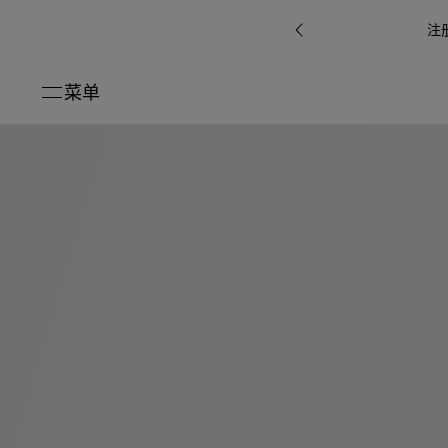
注
菜单
关闭
系列
Octo
i
七
B.zero1系
Serpenti
系列
Pour
ti系
i
夕
ée
列
Baia系列
Homme男
礼
r系
物
士
指
南
高
级
珠
Bvlgari
宝
Bvlgari
Bvlgari
珠
RI
Bvlgari系
宝
Omnia香
Serpenti
系列
腕
列
列
水
Cuore系
ium
系列
表
列
包