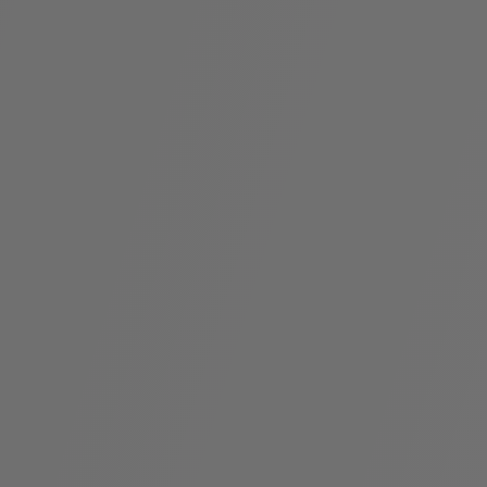
袋
与
配
饰
香
Bvlgari
水
ALLEGRA
Divas'
礼
Eternal系
Serpenti
宝格丽
Dream
ine
s
系列
物
列
Cabochon
系列
系列
走进BVLGARI宝格丽
环
联
境
系
Bvlgari
宝腕
社
我
系
系
Serpenti
i
Cabochon
会
们
Reverse
af
系列
治
服
系列
理
务
招
门
贤
店
纳
信
士
息
酒
店
r
其他珠宝
及
度
Bvlgari
系列