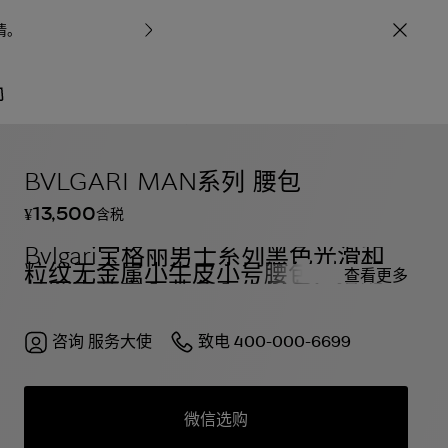
情
。
宝格丽甄呈七
/
包袋与配饰
按系列
BVLGARI MAN系列 腰包
13,500
含税
¥
Bvlgari宝格丽男士系列黑色光滑和
粒纹无金属小牛皮小号腰包，搭配奥
查看更多
林匹克蓝宝石蓝色再生尼龙
（ECONYL®）衬里。镀深色钌金黄
铜配饰，烫印Bvlgari宝格丽品牌标
识，拉链开合设计。
咨询
服务大使
致电
400-000-6699
微信选购