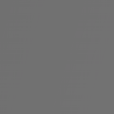
假
Bvlgari系
系列
村
列