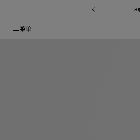
注
菜单
关闭
系列
Octo
i
七
B.zero1系
Serpenti
系列
Pour
ti系
i
夕
ée
列
Baia系列
Homme男
礼
r系
物
士
指
南
高
级
珠
Bvlgari
宝
Bvlgari
Bvlgari
珠
RI
Bvlgari系
宝
Omnia香
Serpenti
系列
腕
列
列
水
Cuore系
ium
系列
表
列
包