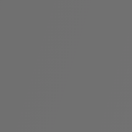
袋
与
配
饰
香
Bvlgari
水
ALLEGRA
Divas'
礼
Eternal系
Serpenti
宝格丽
Dream
ine
s
系列
物
列
Cabochon
系列
系列
走进BVLGARI宝格丽
环
联
境
系
Bvlgari
宝腕
社
我
系
系
Serpenti
i
Cabochon
会
们
Reverse
af
系列
治
服
系列
理
务
招
门
贤
店
纳
信
士
息
酒
店
r
其他珠宝
及
度
Bvlgari
系列