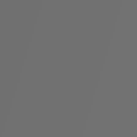
假
Bvlgari系
系列
村
列