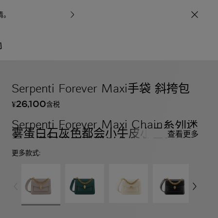
情
。
宝格丽甄呈七
/
包袋与配饰
按系列
Serpenti Forever Maxi手袋 斜挎包
26,100
含税
¥
Serpenti Forever Maxi Chain系列迷
雾蛋白石灰色都会小牛皮小号斜挎
查看更多
包，搭配亚麻玛瑙米色小羊皮衬里。
迷人的镀金黄铜蛇首磁扣，饰以灰色
更多款式:
玛瑙鳞片，点缀红色珐琅双眼。