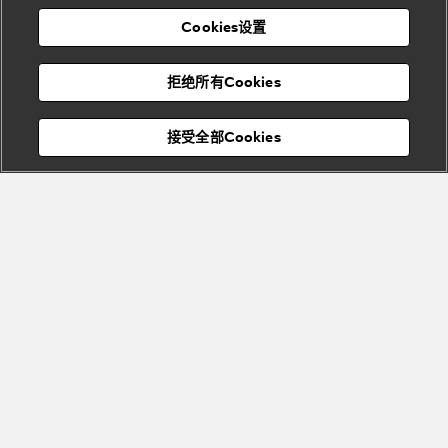
表
及
列
礼
Cookies设置
度
物
假
Bvlgari
Bvlgari
宝格丽
村
拒绝所有Cookies
Eternal系
Tubogas
列
系列
Serpenti
Serpentine
接受全部Cookies
Cabochon
菜单
系列
系列
关闭
添加至购物袋
Bvlgari
Bvlgari
Colors
Cabochon
系列
系列
Serpenti
Serpenti
宝格丽顾客服务中心
Reverse
Sugerloaf
系列
系列
Fiorever
其他珠宝
系列
系列