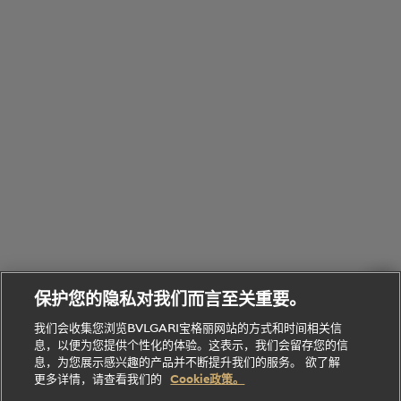
览
浏
制
香
全
览
线
水
部
全
上
礼
Bvlgari
物
部
专
Bvlgari
BVLGARI
Bvlgari
Omnia香
系列
宝格丽
享
Man系列
水
Aluminium
送
腕表
走进BVLGARI宝格丽
给
她
Serpenti
B.zero1系
环
联
系列
的
列
Serpenti
Serpenti
境
系
礼
Baia系列
Forever系
社
我
物
列
Bvlgari
ALLEGRA
会
们
Divas'
Le
送
宝格丽
Dream
Lvcea系列
治
服
Gemme
给
系列
理
务
系列
他
招
门
保护您的隐私对我们而言至关重要。
Divas'
Bvlgari
的
贤
店
Dream
Bvlgari系
我们会收集您浏览BVLGARI宝格丽网站的方式和时间相关信
系列
礼
纳
信
列
息，以便为您提供个性化的体验。这表示，我们会留存您的信
Serpenti
Divas'
士
息
物
息，为您展示感兴趣的产品并不断提升我们的服务。 欲了解
Cuore系
Dream系
酒
新
更多详情，请查看我们的
Cookie政策。
列
列
店
高级珠宝腕
婚
Goldea系