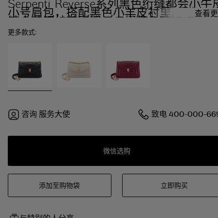
Serpenti Reverse系列黑色绗缝都会小牛
小号肩包，搭配黑色小羊皮衬里。迷人的
查看更
镀金黄铜蛇首磁扣，点缀红色珐琅双眼。
更多款式:
咨询
服务大使
致电
400-000-66
微信选购
添加至购物袋
立即购买